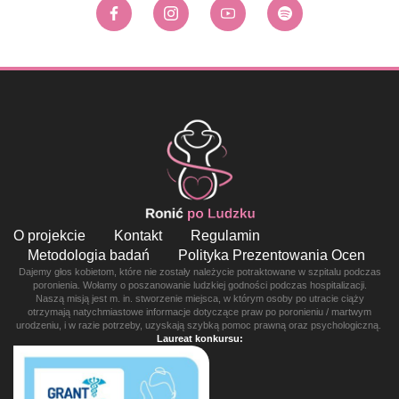
O projekcie
Kontakt
Regulamin
Metodologia badań
Polityka Prezentowania Ocen
Dajemy głos kobietom, które nie zostały należycie potraktowane w szpitalu podczas
poronienia. Wołamy o poszanowanie ludzkiej godności podczas hospitalizacji.
Naszą misją jest m. in. stworzenie miejsca, w którym osoby po utracie ciąży
otrzymają natychmiastowe informacje dotyczące praw po poronieniu / martwym
urodzeniu, i w razie potrzeby, uzyskają szybką pomoc prawną oraz psychologiczną.
Laureat konkursu: