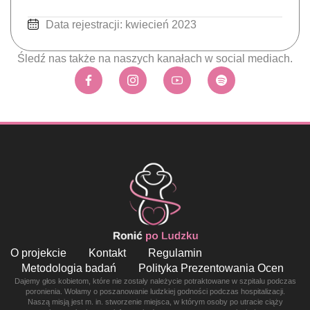
Data rejestracji: kwiecień 2023
Śledź nas także na naszych kanałach w social mediach.
O projekcie
Kontakt
Regulamin
Metodologia badań
Polityka Prezentowania Ocen
Dajemy głos kobietom, które nie zostały należycie potraktowane w szpitalu podczas
poronienia. Wołamy o poszanowanie ludzkiej godności podczas hospitalizacji.
Naszą misją jest m. in. stworzenie miejsca, w którym osoby po utracie ciąży