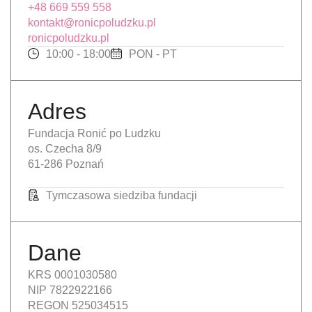
+48 669 559 558
kontakt@ronicpoludzku.pl
ronicpoludzku.pl
10:00 - 18:00
PON - PT
Adres
Fundacja Ronić po Ludzku
os. Czecha 8/9
61-286 Poznań
Tymczasowa siedziba fundacji
Dane
KRS 0001030580
NIP 7822922166
REGON 525034515