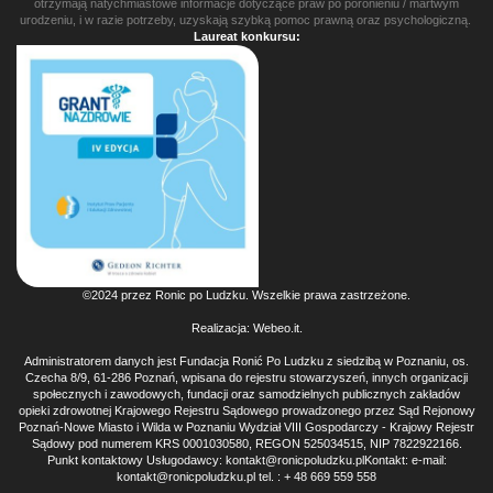
otrzymają natychmiastowe informacje dotyczące praw po poronieniu / martwym
urodzeniu, i w razie potrzeby, uzyskają szybką pomoc prawną oraz psychologiczną.
Laureat konkursu:
©2024 przez Ronic po Ludzku. Wszelkie prawa zastrzeżone.
Realizacja:
Webeo.it
.
Administratorem danych jest Fundacja Ronić Po Ludzku z siedzibą w Poznaniu, os.
Czecha 8/9, 61-286 Poznań, wpisana do rejestru stowarzyszeń, innych organizacji
społecznych i zawodowych, fundacji oraz samodzielnych publicznych zakładów
opieki zdrowotnej Krajowego Rejestru Sądowego prowadzonego przez Sąd Rejonowy
Poznań-Nowe Miasto i Wilda w Poznaniu Wydział VIII Gospodarczy - Krajowy Rejestr
Sądowy pod numerem KRS 0001030580, REGON 525034515, NIP 7822922166.
Punkt kontaktowy Usługodawcy: kontakt@ronicpoludzku.plKontakt: e-mail:
kontakt@ronicpoludzku.pl tel. : + 48 669 559 558