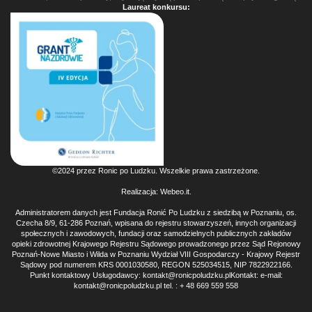
Laureat konkursu:
©2024 przez Ronic po Ludzku. Wszelkie prawa zastrzeżone.
Realizacja:
Webeo.it
.
Administratorem danych jest Fundacja Ronić Po Ludzku z siedzibą w Poznaniu, os.
Czecha 8/9, 61-286 Poznań, wpisana do rejestru stowarzyszeń, innych organizacji
społecznych i zawodowych, fundacji oraz samodzielnych publicznych zakładów
opieki zdrowotnej Krajowego Rejestru Sądowego prowadzonego przez Sąd Rejonowy
Poznań-Nowe Miasto i Wilda w Poznaniu Wydział VIII Gospodarczy - Krajowy Rejestr
Sądowy pod numerem KRS 0001030580, REGON 525034515, NIP 7822922166.
Punkt kontaktowy Usługodawcy: kontakt@ronicpoludzku.plKontakt: e-mail:
kontakt@ronicpoludzku.pl tel. : + 48 669 559 558