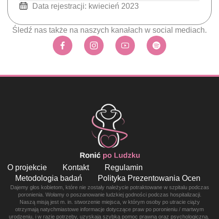
Data rejestracji: kwiecień 2023
Śledź nas także na naszych kanałach w social mediach.
O projekcie
Kontakt
Regulamin
Metodologia badań
Polityka Prezentowania Ocen
Dajemy głos kobietom, które nie zostały należycie potraktowane w szpitalu podczas
poronienia. Wołamy o poszanowanie ludzkiej godności podczas hospitalizacji.
Naszą misją jest m. in. stworzenie miejsca, w którym osoby po utracie ciąży
otrzymają natychmiastowe informacje dotyczące praw po poronieniu / martwym
urodzeniu, i w razie potrzeby, uzyskają szybką pomoc prawną oraz psychologiczną.