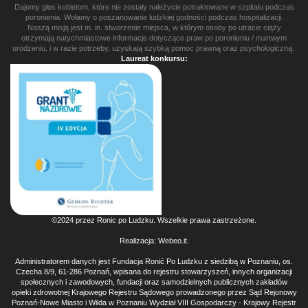
Dajemy głos kobietom, które nie zostały należycie potraktowane w szpitalu podczas
poronienia. Wołamy o poszanowanie ludzkiej godności podczas hospitalizacji.
Naszą misją jest m. in. stworzenie miejsca, w którym osoby po utracie ciąży
otrzymają natychmiastowe informacje dotyczące praw po poronieniu / martwym
urodzeniu, i w razie potrzeby, uzyskają szybką pomoc prawną oraz psychologiczną.
Laureat konkursu:
©2024 przez Ronic po Ludzku. Wszelkie prawa zastrzeżone.
Realizacja:
Webeo.it
.
Administratorem danych jest Fundacja Ronić Po Ludzku z siedzibą w Poznaniu, os.
Czecha 8/9, 61-286 Poznań, wpisana do rejestru stowarzyszeń, innych organizacji
społecznych i zawodowych, fundacji oraz samodzielnych publicznych zakładów
opieki zdrowotnej Krajowego Rejestru Sądowego prowadzonego przez Sąd Rejonowy
Poznań-Nowe Miasto i Wilda w Poznaniu Wydział VIII Gospodarczy - Krajowy Rejestr