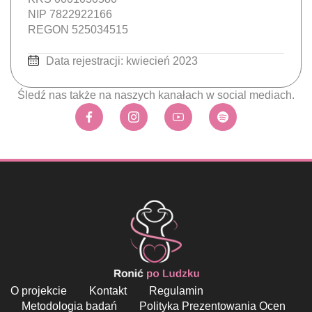
NIP 7822922166
REGON 525034515
Data rejestracji: kwiecień 2023
Śledź nas także na naszych kanałach w social mediach.
O projekcie
Kontakt
Regulamin
Metodologia badań
Polityka Prezentowania Ocen