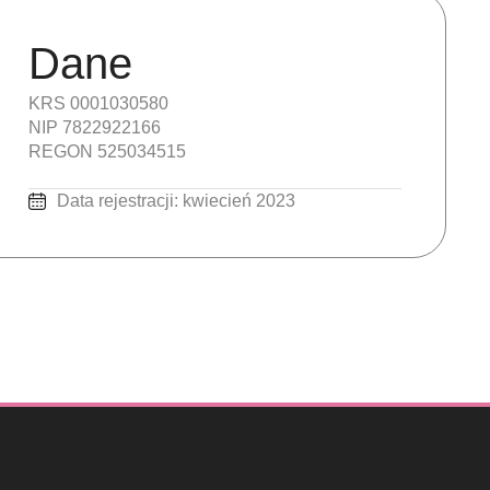
Dane
KRS 0001030580
NIP 7822922166
REGON 525034515
Data rejestracji: kwiecień 2023