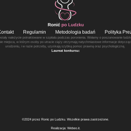
Kontakt
Regulamin
Metodologia badań
Polityka Pr
ostały należycie potraktowane w szpitalu podczas poronienia. Wołamy o poszanowanie ludzkie
enie miejsca, w którym osoby po utracie ciąży otrzymają natychmiastowe informacje dotyczą
urodzeniu, i w razie potrzeby, uzyskają szybką pomoc prawną oraz psychologiczną.
Laureat konkursu:
©2024 przez Ronic po Ludzku. Wszelkie prawa zastrzeżone.
Realizacja:
Webeo.it
.