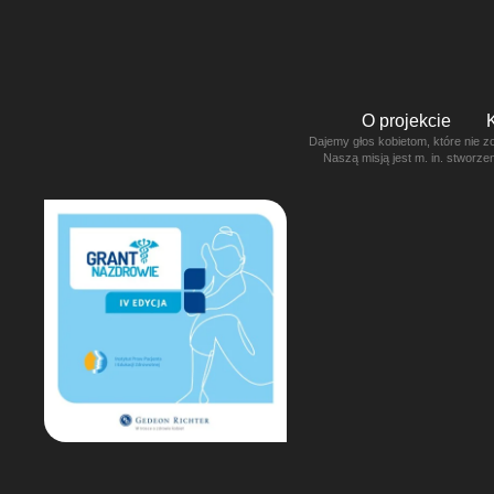
O projekcie
Dajemy głos kobietom, które nie z
Naszą misją jest m. in. stworz