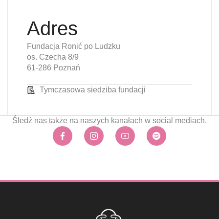
Adres
Fundacja Ronić po Ludzku
os. Czecha 8/9
61-286 Poznań
Tymczasowa siedziba fundacji
Śledź nas także na naszych kanałach w social mediach.