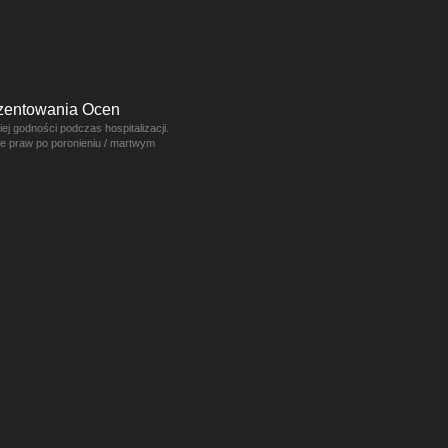
ezentowania Ocen
j godności podczas hospitalizacji.
ce praw po poronieniu / martwym