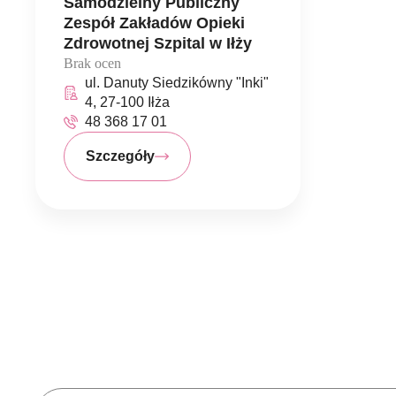
Samodzielny Publiczny
Zespół Zakładów Opieki
Zdrowotnej Szpital w Iłży
Brak ocen
ul. Danuty Siedzikówny "Inki"
4, 27-100 Iłża
48 368 17 01
Szczegóły