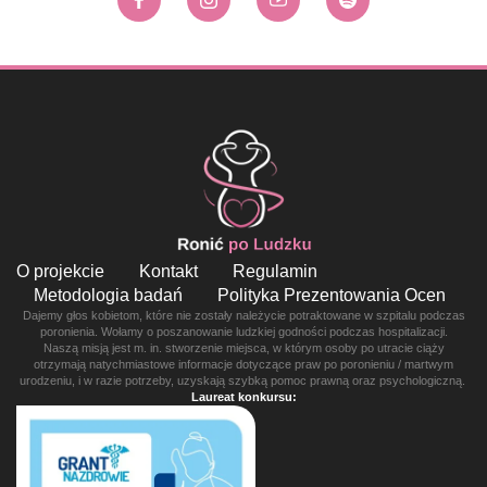
O projekcie
Kontakt
Regulamin
Metodologia badań
Polityka Prezentowania Ocen
Dajemy głos kobietom, które nie zostały należycie potraktowane w szpitalu podczas
poronienia. Wołamy o poszanowanie ludzkiej godności podczas hospitalizacji.
Naszą misją jest m. in. stworzenie miejsca, w którym osoby po utracie ciąży
otrzymają natychmiastowe informacje dotyczące praw po poronieniu / martwym
urodzeniu, i w razie potrzeby, uzyskają szybką pomoc prawną oraz psychologiczną.
Laureat konkursu: