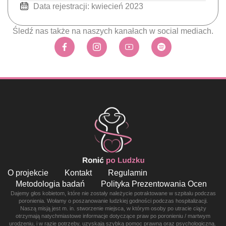
Data rejestracji: kwiecień 2023
Śledź nas także na naszych kanałach w social mediach.
O projekcie
Kontakt
Regulamin
Metodologia badań
Polityka Prezentowania Ocen
Dajemy głos kobietom, które nie zostały należycie potraktowane w szpitalu podczas
poronienia. Wołamy o poszanowanie ludzkiej godności podczas hospitalizacji.
Naszą misją jest m. in. stworzenie miejsca, w którym osoby po utracie ciąży
otrzymają natychmiastowe informacje dotyczące praw po poronieniu / martwym
urodzeniu, i w razie potrzeby, uzyskają szybką pomoc prawną oraz psychologiczną.