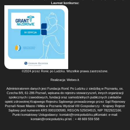
Laureat konkursu:
©2024 przez Ronic po Ludzku. Wszelkie prawa zastrzeżone.
Realizacja:
Webeo.it
.
Administratorem danych jest Fundacja Ronić Po Ludzku z siedzibą w Poznaniu, os.
Czecha 8/9, 61-286 Poznań, wpisana do rejestru stowarzyszeń, innych organizacji
społecznych i zawodowych, fundacji oraz samodzielnych publicznych zakładów
opieki zdrowotnej Krajowego Rejestru Sądowego prowadzonego przez Sąd Rejonowy
Poznań-Nowe Miasto i Wilda w Poznaniu Wydział VIII Gospodarczy - Krajowy Rejestr
Sądowy pod numerem KRS 0001030580, REGON 525034515, NIP 7822922166.
Punkt kontaktowy Usługodawcy: kontakt@ronicpoludzku.plKontakt: e-mail:
kontakt@ronicpoludzku.pl tel. : + 48 669 559 558