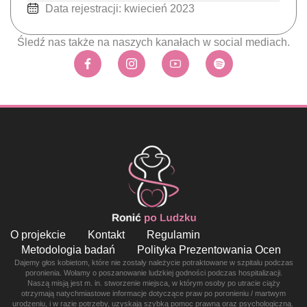
Data rejestracji: kwiecień 2023
Śledź nas także na naszych kanałach w social mediach.
O projekcie
Kontakt
Regulamin
Metodologia badań
Polityka Prezentowania Ocen
Dajemy głos kobietom, które nie zostały należycie potraktowane w szpitalu podczas
poronienia. Wołamy o poszanowanie ludzkiej godności podczas hospitalizacji.
Naszą misją jest m. in. stworzenie miejsca, w którym osoby po utracie ciąży
otrzymają natychmiastowe informacje dotyczące praw po poronieniu / martwym
urodzeniu, i w razie potrzeby, uzyskają szybką pomoc prawną oraz psychologiczną.