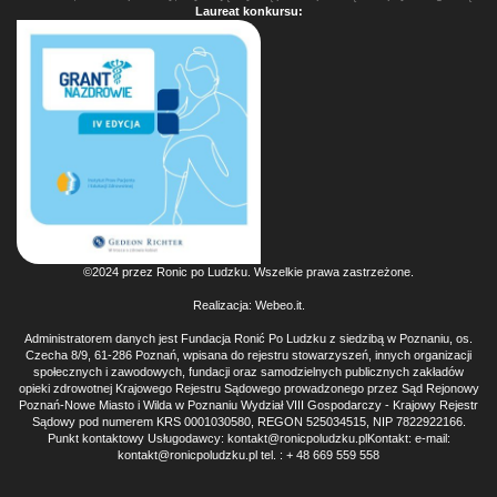
Laureat konkursu:
©2024 przez Ronic po Ludzku. Wszelkie prawa zastrzeżone.
Realizacja:
Webeo.it
.
Administratorem danych jest Fundacja Ronić Po Ludzku z siedzibą w Poznaniu, os.
Czecha 8/9, 61-286 Poznań, wpisana do rejestru stowarzyszeń, innych organizacji
społecznych i zawodowych, fundacji oraz samodzielnych publicznych zakładów
opieki zdrowotnej Krajowego Rejestru Sądowego prowadzonego przez Sąd Rejonowy
Poznań-Nowe Miasto i Wilda w Poznaniu Wydział VIII Gospodarczy - Krajowy Rejestr
Sądowy pod numerem KRS 0001030580, REGON 525034515, NIP 7822922166.
Punkt kontaktowy Usługodawcy: kontakt@ronicpoludzku.plKontakt: e-mail:
kontakt@ronicpoludzku.pl tel. : + 48 669 559 558