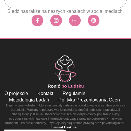
Śledź nas także na naszych kanałach w social mediach.
O projekcie
Kontakt
Regulamin
Metodologia badań
Polityka Prezentowania Ocen
Dajemy głos kobietom, które nie zostały należycie potraktowane w szpitalu podczas
poronienia. Wołamy o poszanowanie ludzkiej godności podczas hospitalizacji.
Naszą misją jest m. in. stworzenie miejsca, w którym osoby po utracie ciąży
otrzymają natychmiastowe informacje dotyczące praw po poronieniu / martwym
urodzeniu, i w razie potrzeby, uzyskają szybką pomoc prawną oraz psychologiczną.
Laureat konkursu: