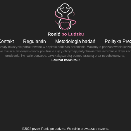
Kontakt
Regulamin
Metodologia badań
Polityka Pr
ostały należycie potraktowane w szpitalu podczas poronienia. Wołamy o poszanowanie ludzkie
enie miejsca, w którym osoby po utracie ciąży otrzymają natychmiastowe informacje dotyczą
urodzeniu, i w razie potrzeby, uzyskają szybką pomoc prawną oraz psychologiczną.
Laureat konkursu:
©2024 przez Ronic po Ludzku. Wszelkie prawa zastrzeżone.