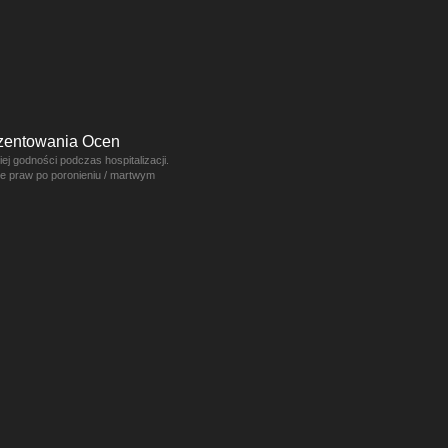
ezentowania Ocen
j godności podczas hospitalizacji.
ce praw po poronieniu / martwym