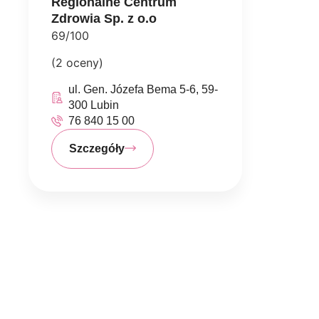
Regionalne Centrum
Zdrowia Sp. z o.o
69/100
(2 oceny)
ul. Gen. Józefa Bema 5-6, 59-
300 Lubin
76 840 15 00
Szczegóły