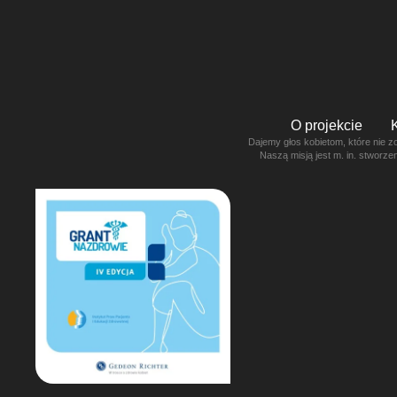
O projekcie
Dajemy głos kobietom, które nie z
Naszą misją jest m. in. stworz