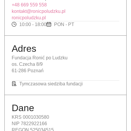
+48 669 559 558
kontakt@ronicpoludzku.pl
ronicpoludzku.pl
10:00 - 18:00
PON - PT
Adres
Fundacja Ronić po Ludzku
os. Czecha 8/9
61-286 Poznań
Tymczasowa siedziba fundacji
Dane
KRS 0001030580
NIP 7822922166
REGON 525034515