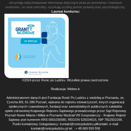
otrzymają natychmiastowe informacje dotyczące praw po poronieniu / martwym
urodzeniu, i w razie potrzeby, uzyskają szybką pomoc prawną oraz psychologiczną.
Laureat konkursu:
©2024 przez Ronic po Ludzku. Wszelkie prawa zastrzeżone.
Realizacja:
Webeo.it
.
Administratorem danych jest Fundacja Ronić Po Ludzku z siedzibą w Poznaniu, os.
Czecha 8/9, 61-286 Poznań, wpisana do rejestru stowarzyszeń, innych organizacji
społecznych i zawodowych, fundacji oraz samodzielnych publicznych zakładów
opieki zdrowotnej Krajowego Rejestru Sądowego prowadzonego przez Sąd Rejonowy
Poznań-Nowe Miasto i Wilda w Poznaniu Wydział VIII Gospodarczy - Krajowy Rejestr
Sądowy pod numerem KRS 0001030580, REGON 525034515, NIP 7822922166.
Punkt kontaktowy Usługodawcy: kontakt@ronicpoludzku.plKontakt: e-mail:
kontakt@ronicpoludzku.pl tel. : + 48 669 559 558