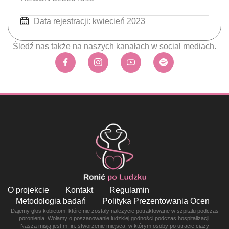
Data rejestracji: kwiecień 2023
Śledź nas także na naszych kanałach w social mediach.
O projekcie
Kontakt
Regulamin
Metodologia badań
Polityka Prezentowania Ocen
Dajemy głos kobietom, które nie zostały należycie potraktowane w szpitalu podczas
poronienia. Wołamy o poszanowanie ludzkiej godności podczas hospitalizacji.
Naszą misją jest m. in. stworzenie miejsca, w którym osoby po utracie ciąży