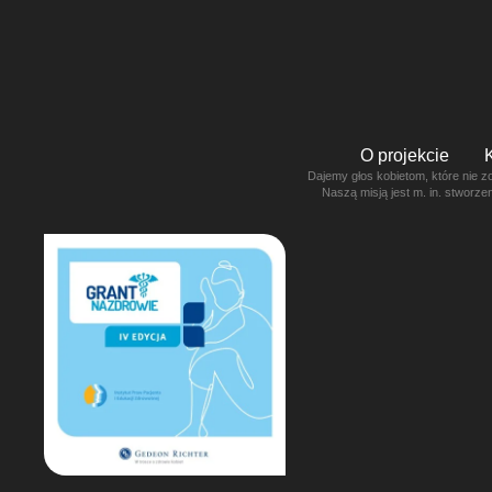
O projekcie
Dajemy głos kobietom, które nie z
Naszą misją jest m. in. stworz