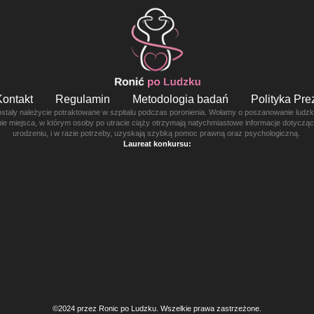
Kontakt
Regulamin
Metodologia badań
Polityka Pr
ostały należycie potraktowane w szpitalu podczas poronienia. Wołamy o poszanowanie ludzkie
enie miejsca, w którym osoby po utracie ciąży otrzymają natychmiastowe informacje dotyczą
urodzeniu, i w razie potrzeby, uzyskają szybką pomoc prawną oraz psychologiczną.
Laureat konkursu:
©2024 przez Ronic po Ludzku. Wszelkie prawa zastrzeżone.