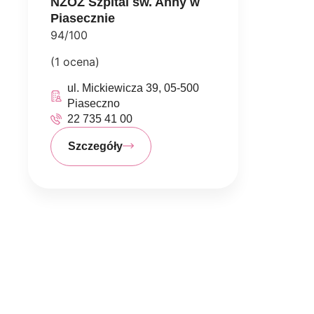
NZOZ Szpital św. Anny w
Piasecznie
94/100
(1 ocena)
ul. Mickiewicza 39, 05-500
Piaseczno
22 735 41 00
Szczegóły