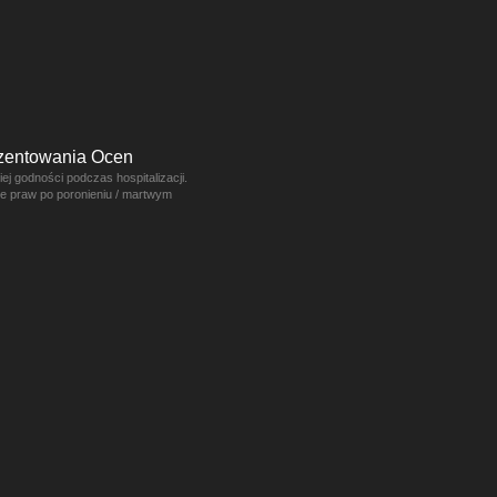
ezentowania Ocen
j godności podczas hospitalizacji.
ce praw po poronieniu / martwym