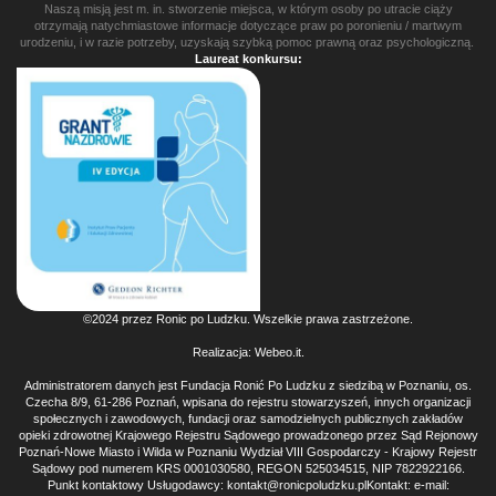
Naszą misją jest m. in. stworzenie miejsca, w którym osoby po utracie ciąży
otrzymają natychmiastowe informacje dotyczące praw po poronieniu / martwym
urodzeniu, i w razie potrzeby, uzyskają szybką pomoc prawną oraz psychologiczną.
Laureat konkursu:
©2024 przez Ronic po Ludzku. Wszelkie prawa zastrzeżone.
Realizacja:
Webeo.it
.
Administratorem danych jest Fundacja Ronić Po Ludzku z siedzibą w Poznaniu, os.
Czecha 8/9, 61-286 Poznań, wpisana do rejestru stowarzyszeń, innych organizacji
społecznych i zawodowych, fundacji oraz samodzielnych publicznych zakładów
opieki zdrowotnej Krajowego Rejestru Sądowego prowadzonego przez Sąd Rejonowy
Poznań-Nowe Miasto i Wilda w Poznaniu Wydział VIII Gospodarczy - Krajowy Rejestr
Sądowy pod numerem KRS 0001030580, REGON 525034515, NIP 7822922166.
Punkt kontaktowy Usługodawcy: kontakt@ronicpoludzku.plKontakt: e-mail: