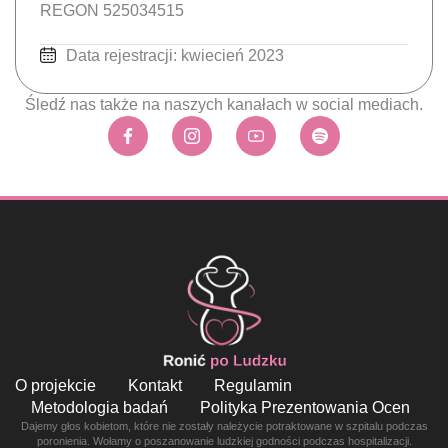
REGON 525034515
Data rejestracji: kwiecień 2023
Śledź nas także na naszych kanałach w social mediach.
O projekcie
Kontakt
Regulamin
Metodologia badań
Polityka Prezentowania Ocen
Dajemy głos kobietom, które nie zostały należycie potraktowane w szpitalu podczas
poronienia. Wołamy o poszanowanie ludzkiej godności podczas hospitalizacji.