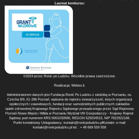
Laureat konkursu:
©2024 przez Ronic po Ludzku. Wszelkie prawa zastrzeżone.
Realizacja:
Webeo.it
.
Administratorem danych jest Fundacja Ronić Po Ludzku z siedzibą w Poznaniu, os.
Czecha 8/9, 61-286 Poznań, wpisana do rejestru stowarzyszeń, innych organizacji
społecznych i zawodowych, fundacji oraz samodzielnych publicznych zakładów
opieki zdrowotnej Krajowego Rejestru Sądowego prowadzonego przez Sąd Rejonowy
Poznań-Nowe Miasto i Wilda w Poznaniu Wydział VIII Gospodarczy - Krajowy Rejestr
Sądowy pod numerem KRS 0001030580, REGON 525034515, NIP 7822922166.
Punkt kontaktowy Usługodawcy: kontakt@ronicpoludzku.plKontakt: e-mail:
kontakt@ronicpoludzku.pl tel. : + 48 669 559 558