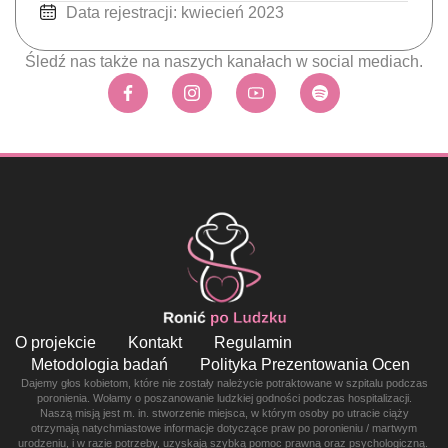
Data rejestracji: kwiecień 2023
Śledź nas także na naszych kanałach w social mediach.
O projekcie
Kontakt
Regulamin
Metodologia badań
Polityka Prezentowania Ocen
Dajemy głos kobietom, które nie zostały należycie potraktowane w szpitalu podczas
poronienia. Wołamy o poszanowanie ludzkiej godności podczas hospitalizacji.
Naszą misją jest m. in. stworzenie miejsca, w którym osoby po utracie ciąży
otrzymają natychmiastowe informacje dotyczące praw po poronieniu / martwym
urodzeniu, i w razie potrzeby, uzyskają szybką pomoc prawną oraz psychologiczną.