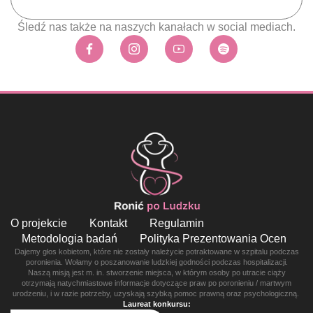
Śledź nas także na naszych kanałach w social mediach.
O projekcie
Kontakt
Regulamin
Metodologia badań
Polityka Prezentowania Ocen
Dajemy głos kobietom, które nie zostały należycie potraktowane w szpitalu podczas
poronienia. Wołamy o poszanowanie ludzkiej godności podczas hospitalizacji.
Naszą misją jest m. in. stworzenie miejsca, w którym osoby po utracie ciąży
otrzymają natychmiastowe informacje dotyczące praw po poronieniu / martwym
urodzeniu, i w razie potrzeby, uzyskają szybką pomoc prawną oraz psychologiczną.
Laureat konkursu: