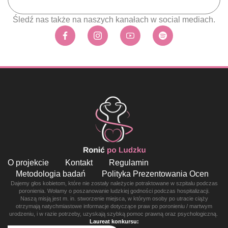
Śledź nas także na naszych kanałach w social mediach.
O projekcie
Kontakt
Regulamin
Metodologia badań
Polityka Prezentowania Ocen
Dajemy głos kobietom, które nie zostały należycie potraktowane w szpitalu podczas
poronienia. Wołamy o poszanowanie ludzkiej godności podczas hospitalizacji.
Naszą misją jest m. in. stworzenie miejsca, w którym osoby po utracie ciąży
otrzymają natychmiastowe informacje dotyczące praw po poronieniu / martwym
urodzeniu, i w razie potrzeby, uzyskają szybką pomoc prawną oraz psychologiczną.
Laureat konkursu: