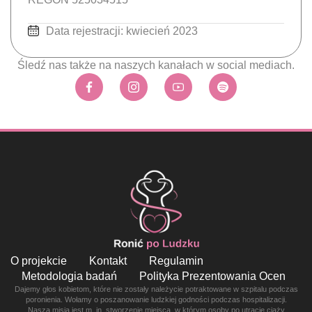
Data rejestracji: kwiecień 2023
Śledź nas także na naszych kanałach w social mediach.
O projekcie
Kontakt
Regulamin
Metodologia badań
Polityka Prezentowania Ocen
Dajemy głos kobietom, które nie zostały należycie potraktowane w szpitalu podczas
poronienia. Wołamy o poszanowanie ludzkiej godności podczas hospitalizacji.
Naszą misją jest m. in. stworzenie miejsca, w którym osoby po utracie ciąży