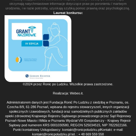
otrzymają natychmiastowe informacje dotyczące praw po poronieniu / martwym
urodzeniu, i w razie potrzeby, uzyskają szybką pomoc prawną oraz psychologiczną.
Laureat konkursu:
©2024 przez Ronic po Ludzku. Wszelkie prawa zastrzeżone.
Realizacja:
Webeo.it
.
Administratorem danych jest Fundacja Ronić Po Ludzku z siedzibą w Poznaniu, os.
Czecha 8/9, 61-286 Poznań, wpisana do rejestru stowarzyszeń, innych organizacji
społecznych i zawodowych, fundacji oraz samodzielnych publicznych zakładów
opieki zdrowotnej Krajowego Rejestru Sądowego prowadzonego przez Sąd Rejonowy
Poznań-Nowe Miasto i Wilda w Poznaniu Wydział VIII Gospodarczy - Krajowy Rejestr
Sądowy pod numerem KRS 0001030580, REGON 525034515, NIP 7822922166.
Punkt kontaktowy Usługodawcy: kontakt@ronicpoludzku.plKontakt: e-mail:
kontakt@ronicpoludzku.pl tel. : + 48 669 559 558