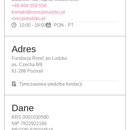
+48 669 559 558
kontakt@ronicpoludzku.pl
ronicpoludzku.pl
10:00 - 18:00
PON - PT
Adres
Fundacja Ronić po Ludzku
os. Czecha 8/9
61-286 Poznań
Tymczasowa siedziba fundacji
Dane
KRS 0001030580
NIP 7822922166
REGON 525034515