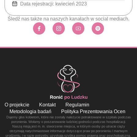
Data rejestracji: kwiecień 2023
Śledź nas także na naszych kanałach w social mediach.
O projekcie
Kontakt
Regulamin
Metodologia badań
Polityka Prezentowania Ocen
Dajemy głos kobietom, które nie zostały należycie potraktowane w szpitalu podczas
poronienia. Wołamy o poszanowanie ludzkiej godności podczas hospitalizacji.
Naszą misją jest m. in. stworzenie miejsca, w którym osoby po utracie ciąży
otrzymają natychmiastowe informacje dotyczące praw po poronieniu / martwym
urodzeniu, i w razie potrzeby, uzyskają szybką pomoc prawną oraz psychologiczną.