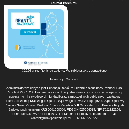
Laureat konkursu:
©2024 przez Ronic po Ludzku. Wszelkie prawa zastrzeżone.
Realizacja:
Webeo.it
.
Administratorem danych jest Fundacja Ronić Po Ludzku z siedzibą w Poznaniu, os.
Czecha 8/9, 61-286 Poznań, wpisana do rejestru stowarzyszeń, innych organizacji
społecznych i zawodowych, fundacji oraz samodzielnych publicznych zakładów
opieki zdrowotnej Krajowego Rejestru Sądowego prowadzonego przez Sąd Rejonowy
Poznań-Nowe Miasto i Wilda w Poznaniu Wydział VIII Gospodarczy - Krajowy Rejestr
Sądowy pod numerem KRS 0001030580, REGON 525034515, NIP 7822922166.
Punkt kontaktowy Usługodawcy: kontakt@ronicpoludzku.plKontakt: e-mail:
kontakt@ronicpoludzku.pl tel. : + 48 669 559 558