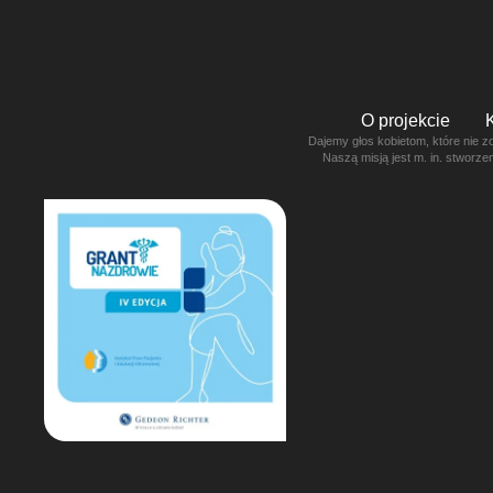
O projekcie
Dajemy głos kobietom, które nie z
Naszą misją jest m. in. stworz