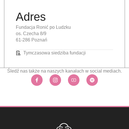
Adres
Fundacja Ronić po Ludzku
os. Czecha 8/9
61-286 Poznań
Tymczasowa siedziba fundacji
Śledź nas także na naszych kanałach w social mediach.