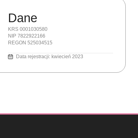
Dane
KRS 0001030580
NIP 7822922166
REGON 525034515
Data rejestracji: kwiecień 2023