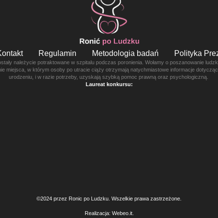
Kontakt
Regulamin
Metodologia badań
Polityka Pr
ostały należycie potraktowane w szpitalu podczas poronienia. Wołamy o poszanowanie ludzkie
enie miejsca, w którym osoby po utracie ciąży otrzymają natychmiastowe informacje dotyczą
urodzeniu, i w razie potrzeby, uzyskają szybką pomoc prawną oraz psychologiczną.
Laureat konkursu:
©2024 przez Ronic po Ludzku. Wszelkie prawa zastrzeżone.
Realizacja:
Webeo.it
.