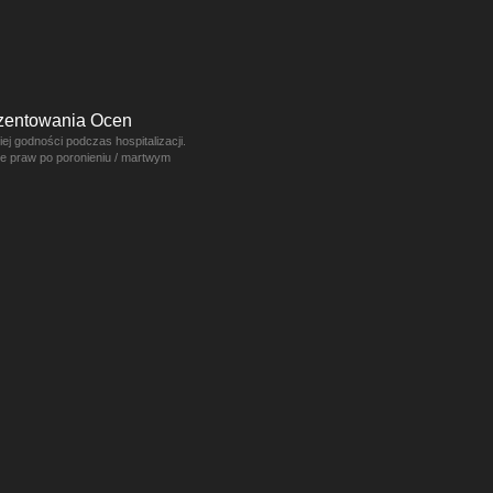
ezentowania Ocen
j godności podczas hospitalizacji.
ce praw po poronieniu / martwym