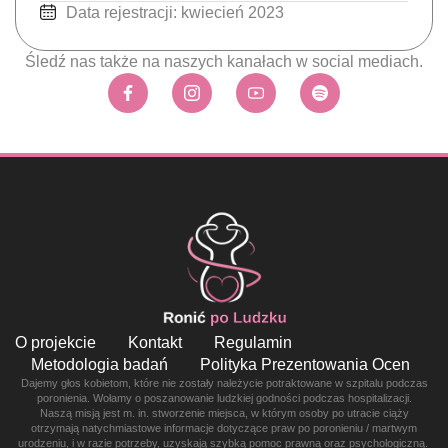
Data rejestracji: kwiecień 2023
Śledź nas także na naszych kanałach w social mediach.
O projekcie
Kontakt
Regulamin
Metodologia badań
Polityka Prezentowania Ocen
Dajemy głos kobietom, które nie zostały należycie potraktowane w szpitalu podczas
poronienia. Wołamy o poszanowanie ludzkiej godności podczas hospitalizacji.
Naszą misją jest m. in. stworzenie miejsca, w którym osoby po utracie ciąży
otrzymają natychmiastowe informacje dotyczące praw po poronieniu / martwym
urodzeniu, i w razie potrzeby, uzyskają szybką pomoc prawną oraz psychologiczną.