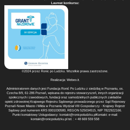
Laureat konkursu:
©2024 przez Ronic po Ludzku. Wszelkie prawa zastrzeżone.
Realizacja:
Webeo.it
.
Administratorem danych jest Fundacja Ronić Po Ludzku z siedzibą w Poznaniu, os.
Czecha 8/9, 61-286 Poznań, wpisana do rejestru stowarzyszeń, innych organizacji
społecznych i zawodowych, fundacji oraz samodzielnych publicznych zakładów
opieki zdrowotnej Krajowego Rejestru Sądowego prowadzonego przez Sąd Rejonowy
Poznań-Nowe Miasto i Wilda w Poznaniu Wydział VIII Gospodarczy - Krajowy Rejestr
Sądowy pod numerem KRS 0001030580, REGON 525034515, NIP 7822922166.
Punkt kontaktowy Usługodawcy: kontakt@ronicpoludzku.plKontakt: e-mail:
kontakt@ronicpoludzku.pl tel. : + 48 669 559 558