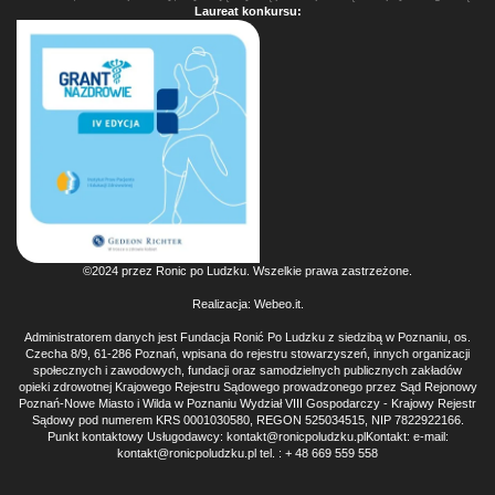
Laureat konkursu:
©2024 przez Ronic po Ludzku. Wszelkie prawa zastrzeżone.
Realizacja:
Webeo.it
.
Administratorem danych jest Fundacja Ronić Po Ludzku z siedzibą w Poznaniu, os.
Czecha 8/9, 61-286 Poznań, wpisana do rejestru stowarzyszeń, innych organizacji
społecznych i zawodowych, fundacji oraz samodzielnych publicznych zakładów
opieki zdrowotnej Krajowego Rejestru Sądowego prowadzonego przez Sąd Rejonowy
Poznań-Nowe Miasto i Wilda w Poznaniu Wydział VIII Gospodarczy - Krajowy Rejestr
Sądowy pod numerem KRS 0001030580, REGON 525034515, NIP 7822922166.
Punkt kontaktowy Usługodawcy: kontakt@ronicpoludzku.plKontakt: e-mail:
kontakt@ronicpoludzku.pl tel. : + 48 669 559 558