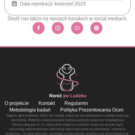
Data rejestracji: kwiecień 2023
Śledź nas także na naszych kanałach w social mediach.
O projekcie
Kontakt
Regulamin
Metodologia badań
Polityka Prezentowania Ocen
Dajemy głos kobietom, które nie zostały należycie potraktowane w szpitalu podczas
poronienia. Wołamy o poszanowanie ludzkiej godności podczas hospitalizacji.
Naszą misją jest m. in. stworzenie miejsca, w którym osoby po utracie ciąży
otrzymają natychmiastowe informacje dotyczące praw po poronieniu / martwym
urodzeniu, i w razie potrzeby, uzyskają szybką pomoc prawną oraz psychologiczną.