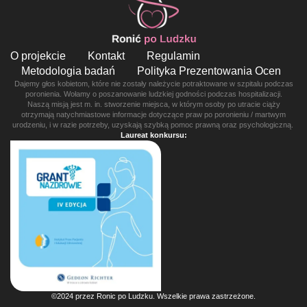
O projekcie
Kontakt
Regulamin
Metodologia badań
Polityka Prezentowania Ocen
Dajemy głos kobietom, które nie zostały należycie potraktowane w szpitalu podczas
poronienia. Wołamy o poszanowanie ludzkiej godności podczas hospitalizacji.
Naszą misją jest m. in. stworzenie miejsca, w którym osoby po utracie ciąży
otrzymają natychmiastowe informacje dotyczące praw po poronieniu / martwym
urodzeniu, i w razie potrzeby, uzyskają szybką pomoc prawną oraz psychologiczną.
Laureat konkursu:
©2024 przez Ronic po Ludzku. Wszelkie prawa zastrzeżone.