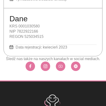
Dane
KRS 0001030580
NIP 7822922166
REGON 525034515
Data rejestracji: kwiecień 2023
Śledź nas także na naszych kanałach w social mediach.