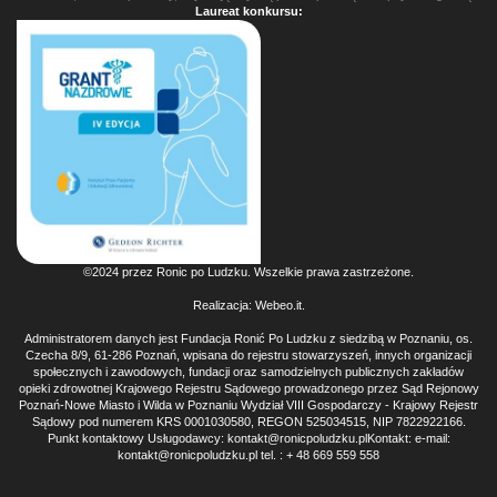
Laureat konkursu:
©2024 przez Ronic po Ludzku. Wszelkie prawa zastrzeżone.
Realizacja:
Webeo.it
.
Administratorem danych jest Fundacja Ronić Po Ludzku z siedzibą w Poznaniu, os.
Czecha 8/9, 61-286 Poznań, wpisana do rejestru stowarzyszeń, innych organizacji
społecznych i zawodowych, fundacji oraz samodzielnych publicznych zakładów
opieki zdrowotnej Krajowego Rejestru Sądowego prowadzonego przez Sąd Rejonowy
Poznań-Nowe Miasto i Wilda w Poznaniu Wydział VIII Gospodarczy - Krajowy Rejestr
Sądowy pod numerem KRS 0001030580, REGON 525034515, NIP 7822922166.
Punkt kontaktowy Usługodawcy: kontakt@ronicpoludzku.plKontakt: e-mail:
kontakt@ronicpoludzku.pl tel. : + 48 669 559 558