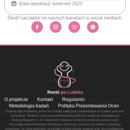
Data rejestracji: kwiecień 2023
Śledź nas także na naszych kanałach w social mediach.
O projekcie
Kontakt
Regulamin
Metodologia badań
Polityka Prezentowania Ocen
Dajemy głos kobietom, które nie zostały należycie potraktowane w szpitalu podczas
poronienia. Wołamy o poszanowanie ludzkiej godności podczas hospitalizacji.
Naszą misją jest m. in. stworzenie miejsca, w którym osoby po utracie ciąży
otrzymają natychmiastowe informacje dotyczące praw po poronieniu / martwym
urodzeniu, i w razie potrzeby, uzyskają szybką pomoc prawną oraz psychologiczną.