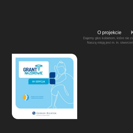
O projekcie
Dajemy głos kobietom, które nie z
Naszą misją jest m. in. stworz