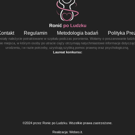
Kontakt
Regulamin
Metodologia badań
Polityka Pr
ostały należycie potraktowane w szpitalu podczas poronienia. Wołamy o poszanowanie ludzkie
enie miejsca, w którym osoby po utracie ciąży otrzymają natychmiastowe informacje dotyczą
urodzeniu, i w razie potrzeby, uzyskają szybką pomoc prawną oraz psychologiczną.
Laureat konkursu:
©2024 przez Ronic po Ludzku. Wszelkie prawa zastrzeżone.
Realizacja:
Webeo.it
.