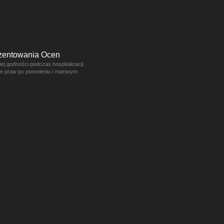
ezentowania Ocen
j godności podczas hospitalizacji.
ce praw po poronieniu / martwym