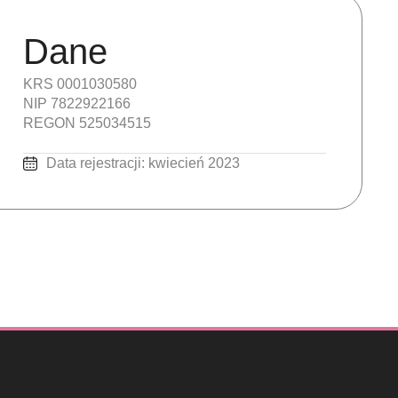
Dane
KRS 0001030580
NIP 7822922166
REGON 525034515
Data rejestracji: kwiecień 2023