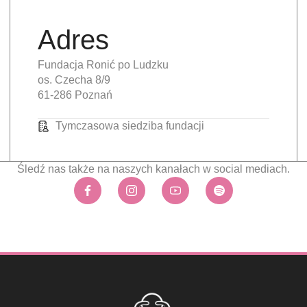
Adres
Fundacja Ronić po Ludzku
os. Czecha 8/9
61-286 Poznań
Tymczasowa siedziba fundacji
Śledź nas także na naszych kanałach w social mediach.