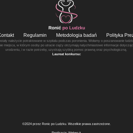
Kontakt
Regulamin
Metodologia badań
Polityka Pr
ostały należycie potraktowane w szpitalu podczas poronienia. Wołamy o poszanowanie ludzkie
enie miejsca, w którym osoby po utracie ciąży otrzymają natychmiastowe informacje dotyczą
urodzeniu, i w razie potrzeby, uzyskają szybką pomoc prawną oraz psychologiczną.
Laureat konkursu:
©2024 przez Ronic po Ludzku. Wszelkie prawa zastrzeżone.
Realizacja:
Webeo.it
.