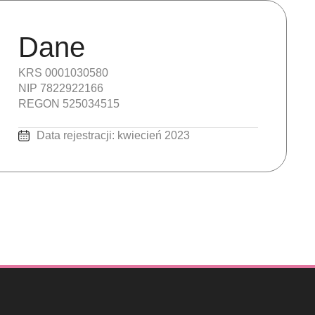
Dane
KRS 0001030580
NIP 7822922166
REGON 525034515
Data rejestracji: kwiecień 2023