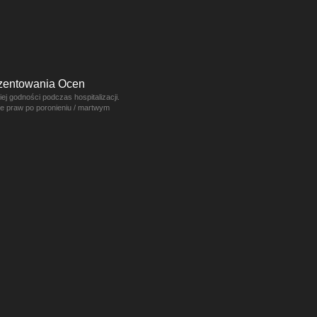
ezentowania Ocen
j godności podczas hospitalizacji.
ce praw po poronieniu / martwym