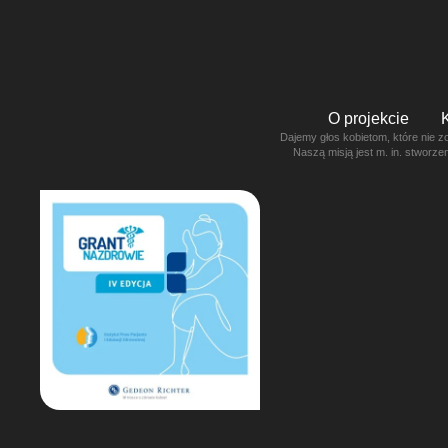
O projekcie
Dajemy głos kobietom, które nie z
Naszą misją jest m. in. stworz