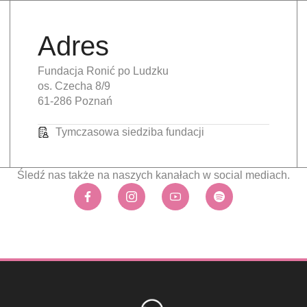
Adres
Fundacja Ronić po Ludzku
os. Czecha 8/9
61-286 Poznań
Tymczasowa siedziba fundacji
Śledź nas także na naszych kanałach w social mediach.