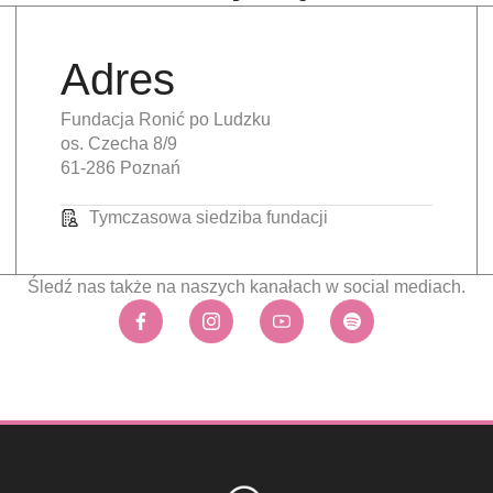
Adres
Fundacja Ronić po Ludzku
os. Czecha 8/9
61-286 Poznań
Tymczasowa siedziba fundacji
Śledź nas także na naszych kanałach w social mediach.