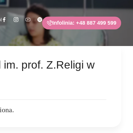
l
Infolinia: +48 887 499 599
im. prof. Z.Religi w
iona.