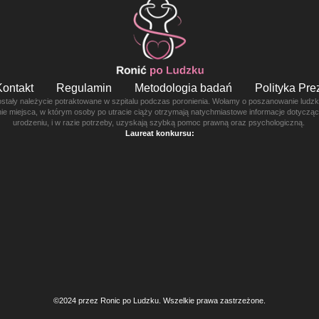
Kontakt
Regulamin
Metodologia badań
Polityka Pr
ostały należycie potraktowane w szpitalu podczas poronienia. Wołamy o poszanowanie ludzkie
enie miejsca, w którym osoby po utracie ciąży otrzymają natychmiastowe informacje dotyczą
urodzeniu, i w razie potrzeby, uzyskają szybką pomoc prawną oraz psychologiczną.
Laureat konkursu:
©2024 przez Ronic po Ludzku. Wszelkie prawa zastrzeżone.