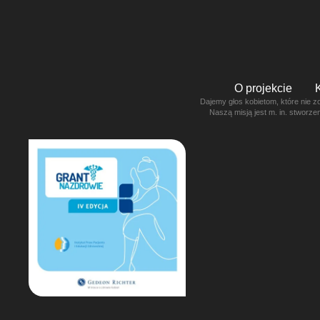
O projekcie
Dajemy głos kobietom, które nie z
Naszą misją jest m. in. stworz