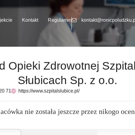
jekcie
Kontakt
Regulamin
kontakt@ronicpoludzku.p
 Opieki Zdrowotnej Szpital 
Słubicach Sp. z o.o.
20 71
https://www.szpitalslubice.pl/
lacówka nie została jeszcze przez nikogo ocen