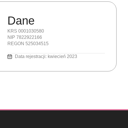
Dane
KRS 0001030580
NIP 7822922166
REGON 525034515
Data rejestracji: kwiecień 2023