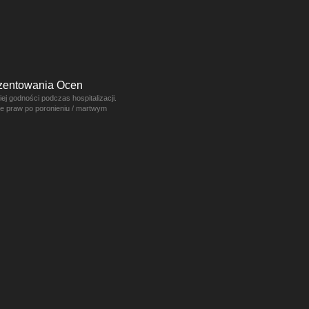
ezentowania Ocen
j godności podczas hospitalizacji.
ce praw po poronieniu / martwym