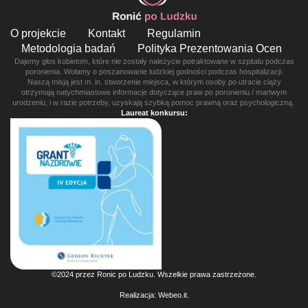
O projekcie
Kontakt
Regulamin
Metodologia badań
Polityka Prezentowania Ocen
Dajemy głos kobietom, które nie zostały należycie potraktowane w szpitalu podczas
poronienia. Wołamy o poszanowanie ludzkiej godności podczas hospitalizacji.
Naszą misją jest m. in. stworzenie miejsca, w którym osoby po utracie ciąży
otrzymają natychmiastowe informacje dotyczące praw po poronieniu / martwym
urodzeniu, i w razie potrzeby, uzyskają szybką pomoc prawną oraz psychologiczną.
Laureat konkursu:
©2024 przez Ronic po Ludzku. Wszelkie prawa zastrzeżone.
Realizacja:
Webeo.it
.