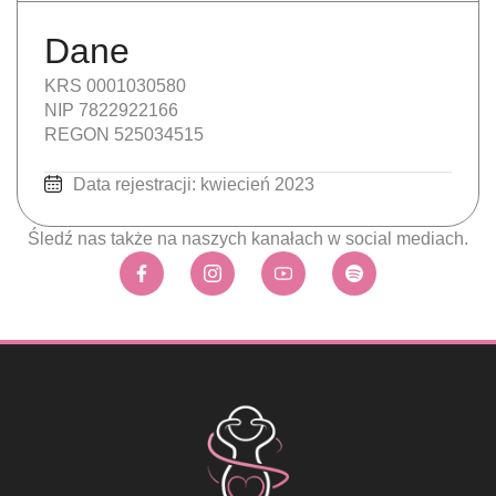
Dane
KRS 0001030580
NIP 7822922166
REGON 525034515
Data rejestracji: kwiecień 2023
Śledź nas także na naszych kanałach w social mediach.