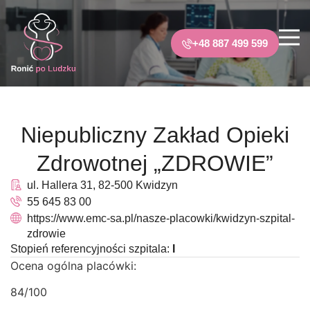
+48 887 499 599
Niepubliczny Zakład Opieki
Zdrowotnej „ZDROWIE”
ul. Hallera 31, 82-500 Kwidzyn
55 645 83 00
https://www.emc-sa.pl/nasze-placowki/kwidzyn-szpital-
zdrowie
Stopień referencyjności szpitala:
I
Ocena ogólna placówki:
84/100