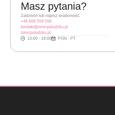
Masz pytania?
Zadzwoń lub napisz wiadomość:
+48 669 559 558
kontakt@ronicpoludzku.pl
ronicpoludzku.pl
10:00 - 18:00
PON - PT