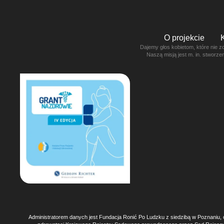
O projekcie
Dajemy głos kobietom, które nie z
Naszą misją jest m. in. stworz
Administratorem danych jest Fundacja Ronić Po Ludzku z siedzibą w Poznaniu, 