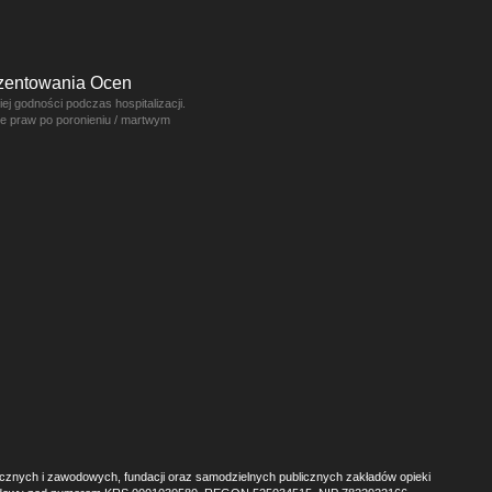
ezentowania Ocen
j godności podczas hospitalizacji.
ce praw po poronieniu / martwym
ecznych i zawodowych, fundacji oraz samodzielnych publicznych zakładów opieki