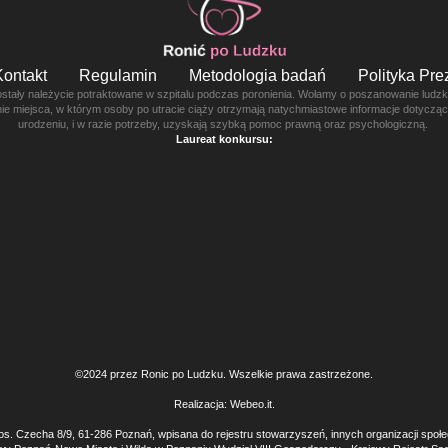
Kontakt
Regulamin
Metodologia badań
Polityka Pr
ostały należycie potraktowane w szpitalu podczas poronienia. Wołamy o poszanowanie ludzkie
enie miejsca, w którym osoby po utracie ciąży otrzymają natychmiastowe informacje dotyczą
urodzeniu, i w razie potrzeby, uzyskają szybką pomoc prawną oraz psychologiczną.
Laureat konkursu:
©2024 przez Ronic po Ludzku. Wszelkie prawa zastrzeżone.
Realizacja:
Webeo.it
.
os. Czecha 8/9, 61-286 Poznań, wpisana do rejestru stowarzyszeń, innych organizacji społ