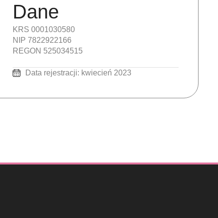
Dane
KRS 0001030580
NIP 7822922166
REGON 525034515
Data rejestracji: kwiecień 2023