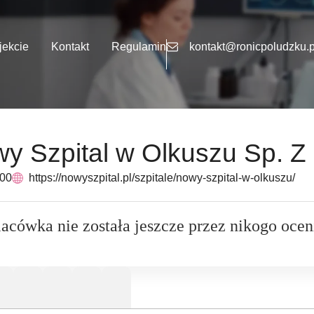
jekcie
Kontakt
Regulamin
kontakt@ronicpoludzku.p
y Szpital w Olkuszu Sp. Z 
 00
https://nowyszpital.pl/szpitale/nowy-szpital-w-olkuszu/
lacówka nie została jeszcze przez nikogo ocen