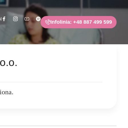
l
Infolinia: +48 887 499 599
o.o.
iona.