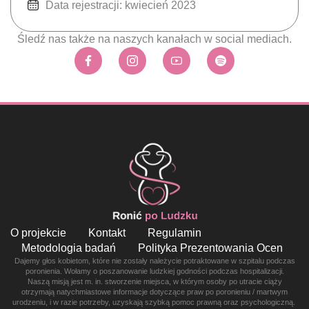
Data rejestracji: kwiecień 2023
Śledź nas także na naszych kanałach w social mediach.
O projekcie
Kontakt
Regulamin
Metodologia badań
Polityka Prezentowania Ocen
Dajemy głos kobietom, które nie zostały należycie potraktowane w szpitalu podczas
poronienia. Wołamy o poszanowanie ludzkiej godności podczas hospitalizacji.
Naszą misją jest m. in. stworzenie miejsca, w którym osoby po utracie ciąży
otrzymają natychmiastowe informacje dotyczące praw po poronieniu / martwym
urodzeniu, i w razie potrzeby, uzyskają szybką pomoc prawną oraz psychologiczną.