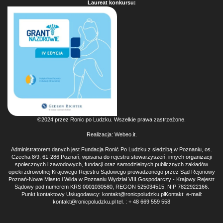
Laureat konkursu:
©2024 przez Ronic po Ludzku. Wszelkie prawa zastrzeżone.
Realizacja:
Webeo.it
.
Administratorem danych jest Fundacja Ronić Po Ludzku z siedzibą w Poznaniu, os.
Czecha 8/9, 61-286 Poznań, wpisana do rejestru stowarzyszeń, innych organizacji
społecznych i zawodowych, fundacji oraz samodzielnych publicznych zakładów
opieki zdrowotnej Krajowego Rejestru Sądowego prowadzonego przez Sąd Rejonowy
Poznań-Nowe Miasto i Wilda w Poznaniu Wydział VIII Gospodarczy - Krajowy Rejestr
Sądowy pod numerem KRS 0001030580, REGON 525034515, NIP 7822922166.
Punkt kontaktowy Usługodawcy: kontakt@ronicpoludzku.plKontakt: e-mail:
kontakt@ronicpoludzku.pl tel. : + 48 669 559 558