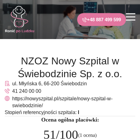
+48 887 499 599
NZOZ Nowy Szpital w
Świebodzinie Sp. z o.o.
ul. Młyńska 6, 66-200 Świebodzin
41 240 00 00
https://nowyszpital.pl/szpitale/nowy-szpital-w-
swiebodzinie/
Stopień referencyjności szpitala:
I
Ocena ogólna placówki:
51/100
(1 ocena)