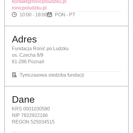
kontakt@ronicpoludzku.pl
ronicpoludzku.pl
10:00 - 18:00
PON - PT
Adres
Fundacja Ronić po Ludzku
os. Czecha 8/9
61-286 Poznań
Tymczasowa siedziba fundacji
Dane
KRS 0001030580
NIP 7822922166
REGON 525034515