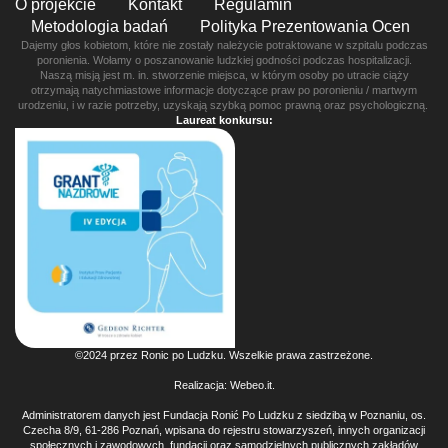
O projekcie
Kontakt
Regulamin
Metodologia badań
Polityka Prezentowania Ocen
Dajemy głos kobietom, które nie zostały należycie potraktowane w szpitalu podczas
poronienia. Wołamy o poszanowanie ludzkiej godności podczas hospitalizacji.
Naszą misją jest m. in. stworzenie miejsca, w którym osoby po utracie ciąży
otrzymają natychmiastowe informacje dotyczące praw po poronieniu / martwym
urodzeniu, i w razie potrzeby, uzyskają szybką pomoc prawną oraz psychologiczną.
Laureat konkursu:
©2024 przez Ronic po Ludzku. Wszelkie prawa zastrzeżone.
Realizacja:
Webeo.it
.
Administratorem danych jest Fundacja Ronić Po Ludzku z siedzibą w Poznaniu, os.
Czecha 8/9, 61-286 Poznań, wpisana do rejestru stowarzyszeń, innych organizacji
społecznych i zawodowych, fundacji oraz samodzielnych publicznych zakładów