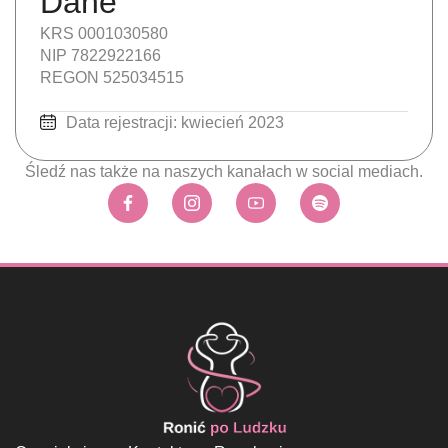
Dane
KRS 0001030580
NIP 7822922166
REGON 525034515
Data rejestracji: kwiecień 2023
Śledź nas także na naszych kanałach w social mediach.