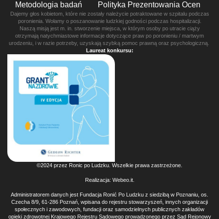
Metodologia badań
Polityka Prezentowania Ocen
Dajemy głos kobietom, które nie zostały należycie potraktowane w szpitalu podczas
poronienia. Wołamy o poszanowanie ludzkiej godności podczas hospitalizacji.
Naszą misją jest m. in. stworzenie miejsca, w którym osoby po utracie ciąży
otrzymają natychmiastowe informacje dotyczące praw po poronieniu / martwym
urodzeniu, i w razie potrzeby, uzyskają szybką pomoc prawną oraz psychologiczną.
Laureat konkursu:
©2024 przez Ronic po Ludzku. Wszelkie prawa zastrzeżone.
Realizacja:
Webeo.it
.
Administratorem danych jest Fundacja Ronić Po Ludzku z siedzibą w Poznaniu, os.
Czecha 8/9, 61-286 Poznań, wpisana do rejestru stowarzyszeń, innych organizacji
społecznych i zawodowych, fundacji oraz samodzielnych publicznych zakładów
opieki zdrowotnej Krajowego Rejestru Sądowego prowadzonego przez Sąd Rejonowy