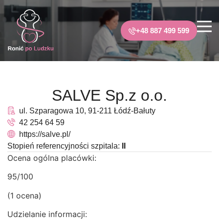
+48 887 499 599
SALVE Sp.z o.o.
ul. Szparagowa 10, 91-211 Łódź-Bałuty
42 254 64 59
https://salve.pl/
Stopień referencyjności szpitala:
II
Ocena ogólna placówki:
95/100
(1 ocena)
Udzielanie informacji: