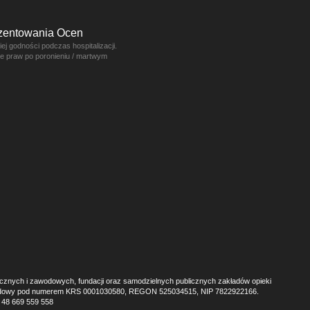
ezentowania Ocen
j godności podczas hospitalizacji.
ce praw po poronieniu / martwym
ecznych i zawodowych, fundacji oraz samodzielnych publicznych zakładów opieki
r Sądowy pod numerem KRS 0001030580, REGON 525034515, NIP 7822922166.
+ 48 669 559 558