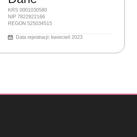
KRS 0001030580
NIP 7822922166
REGON 525034515
Data rejestracji: kwiecień 2023