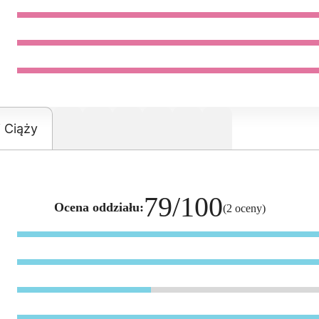
i Ciąży
79/100
Ocena oddziału:
(2 oceny)