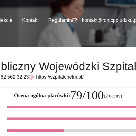
jekcie
Kontakt
Regulamin
kontakt@ronicpoludzku.p
liczny Wojewódzki Szpital
: 82 562 32 23
https://szpitalchelm.pl/
79/100
Ocena ogólna placówki:
(2 oceny)