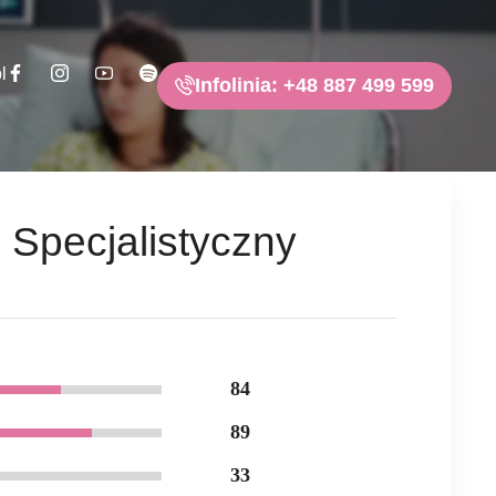
l
Infolinia: +48 887 499 599
 Specjalistyczny
84
89
33