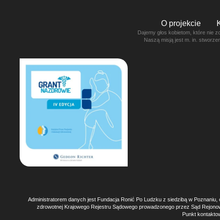
O projekcie
Dajemy głos kobietom, które nie z
Naszą misją jest m. in. stworz
Administratorem danych jest Fundacja Ronić Po Ludzku z siedzibą w Poznaniu, 
zdrowotnej Krajowego Rejestru Sądowego prowadzonego przez Sąd Rejono
Punkt kontaktow