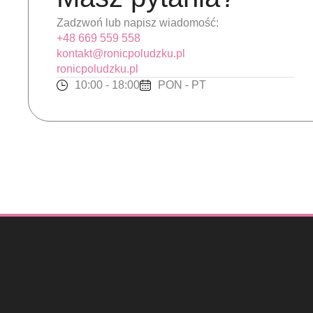
Zadzwoń lub napisz wiadomość:
+48 669 559 558
kontakt@ronicpoludzku.pl
ronicpoludzku.pl
10:00 - 18:00
PON - PT