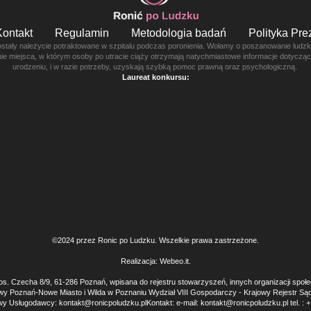
Kontakt
Regulamin
Metodologia badań
Polityka Pr
ostały należycie potraktowane w szpitalu podczas poronienia. Wołamy o poszanowanie ludzkie
enie miejsca, w którym osoby po utracie ciąży otrzymają natychmiastowe informacje dotyczą
urodzeniu, i w razie potrzeby, uzyskają szybką pomoc prawną oraz psychologiczną.
Laureat konkursu:
©2024 przez Ronic po Ludzku. Wszelkie prawa zastrzeżone.
Realizacja:
Webeo.it
.
os. Czecha 8/9, 61-286 Poznań, wpisana do rejestru stowarzyszeń, innych organizacji społ
wy Poznań-Nowe Miasto i Wilda w Poznaniu Wydział VIII Gospodarczy - Krajowy Rejest
y Usługodawcy: kontakt@ronicpoludzku.plKontakt: e-mail: kontakt@ronicpoludzku.pl tel. : 