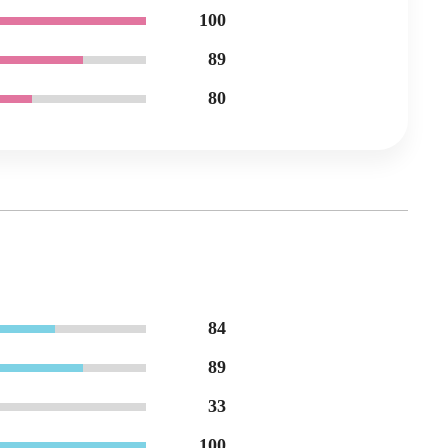
100
89
80
84
89
33
100