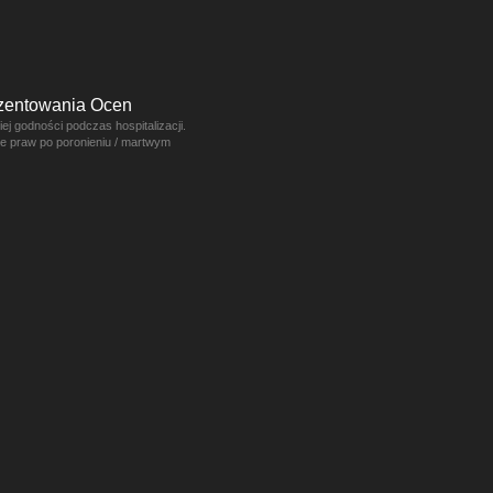
ezentowania Ocen
j godności podczas hospitalizacji.
ce praw po poronieniu / martwym