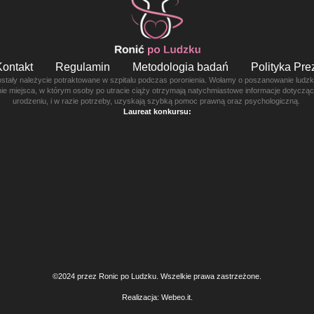
Kontakt
Regulamin
Metodologia badań
Polityka Pr
ostały należycie potraktowane w szpitalu podczas poronienia. Wołamy o poszanowanie ludzkie
enie miejsca, w którym osoby po utracie ciąży otrzymają natychmiastowe informacje dotyczą
urodzeniu, i w razie potrzeby, uzyskają szybką pomoc prawną oraz psychologiczną.
Laureat konkursu:
©2024 przez Ronic po Ludzku. Wszelkie prawa zastrzeżone.
Realizacja:
Webeo.it
.