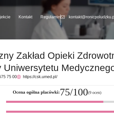
jekcie
Kontakt
Regulamin
kontakt@ronicpoludzku.p
ny Zakład Opieki Zdrowotn
y Uniwersytetu Medyczneg
675 75 00
https://csk.umed.pl/
75/100
Ocena ogólna placówki:
(9 ocen)