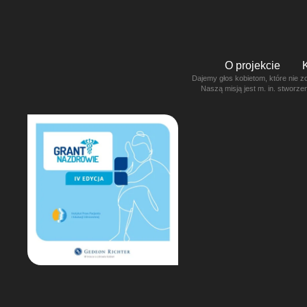
O projekcie
Dajemy głos kobietom, które nie z
Naszą misją jest m. in. stworz