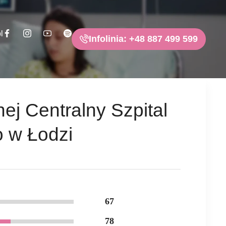
l
Infolinia: +48 887 499 599
ej Centralny Szpital
o w Łodzi
67
78