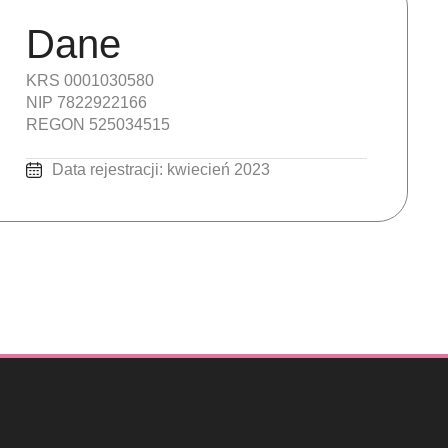
Dane
KRS 0001030580
NIP 7822922166
REGON 525034515
Data rejestracji: kwiecień 2023