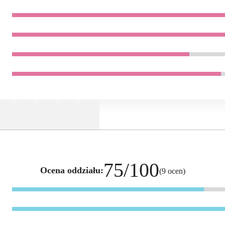
75/100
Ocena oddziału:
(9 ocen)