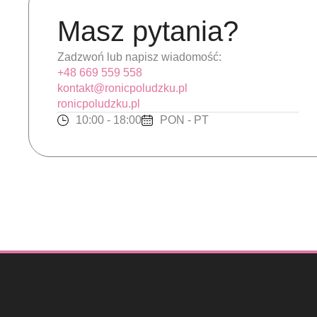
Masz pytania?
Zadzwoń lub napisz wiadomość:
+48 669 559 558
kontakt@ronicpoludzku.pl
ronicpoludzku.pl
10:00 - 18:00
PON - PT