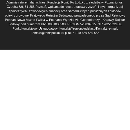
Administratorem danych jest Fundacja Ronić Po Ludzku z siedzibą w Poznaniu, os.
Czecha 8/9, 61-286 Poznań, wpisana do rejestru stowarzyszeń, innych organizacji
społecznych i zawodowych, fundacji oraz samodzielnych publicznych zakładów
opieki zdrowotnej Krajowego Rejestru Sądowego prowadzonego przez Sąd Rejonowy
Poznań-Nowe Miasto i Wilda w Poznaniu Wydział VIII Gospodarczy - Krajowy Rejestr
Sądowy pod numerem KRS 0001030580, REGON 525034515, NIP 7822922166.
Punkt kontaktowy Usługodawcy: kontakt@ronicpoludzku.plKontakt: e-mail:
kontakt@ronicpoludzku.pl tel. : + 48 669 559 558