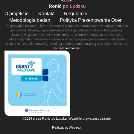
O projekcie
Kontakt
Regulamin
Metodologia badań
Polityka Prezentowania Ocen
Dajemy głos kobietom, które nie zostały należycie potraktowane w szpitalu podczas
poronienia. Wołamy o poszanowanie ludzkiej godności podczas hospitalizacji.
Naszą misją jest m. in. stworzenie miejsca, w którym osoby po utracie ciąży
otrzymają natychmiastowe informacje dotyczące praw po poronieniu / martwym
urodzeniu, i w razie potrzeby, uzyskają szybką pomoc prawną oraz psychologiczną.
Laureat konkursu:
©2024 przez Ronic po Ludzku. Wszelkie prawa zastrzeżone.
Realizacja:
Webeo.it
.