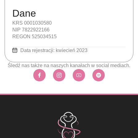
Dane
KRS 0001030580
NIP 7822922166
REGON 525034515
Data rejestracji: kwiecień 2023
Śledź nas także na naszych kanałach w social mediach.