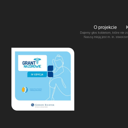
O projekcie
Dajemy głos kobietom, które nie z
Naszą misją jest m. in. stworz