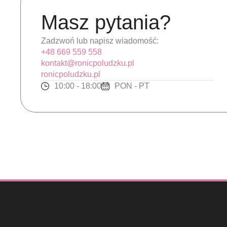
Masz pytania?
Zadzwoń lub napisz wiadomość:
+48 669 559 558
kontakt@ronicpoludzku.pl
ronicpoludzku.pl
10:00 - 18:00
PON - PT