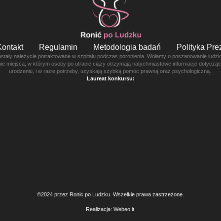
Kontakt
Regulamin
Metodologia badań
Polityka Pr
ostały należycie potraktowane w szpitalu podczas poronienia. Wołamy o poszanowanie ludzkie
enie miejsca, w którym osoby po utracie ciąży otrzymają natychmiastowe informacje dotyczą
urodzeniu, i w razie potrzeby, uzyskają szybką pomoc prawną oraz psychologiczną.
Laureat konkursu:
©2024 przez Ronic po Ludzku. Wszelkie prawa zastrzeżone.
Realizacja:
Webeo.it
.