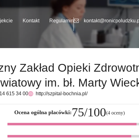
jekcie
Kontakt
Regulamin
kontakt@ronicpoludzku.p
ny Zakład Opieki Zdrowotn
wiatowy im. bł. Marty Wieck
 14 615 34 00
http://szpital-bochnia.pl/
75/100
Ocena ogólna placówki:
(4 oceny)