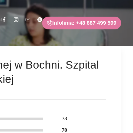
l
Infolinia: +48 887 499 599
ej w Bochni. Szpital
iej
73
70