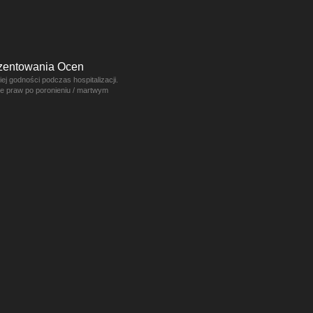
ezentowania Ocen
j godności podczas hospitalizacji.
ce praw po poronieniu / martwym