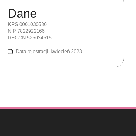
Dane
KRS 0001030580
NIP 7822922166
REGON 525034515
Data rejestracji: kwiecień 2023