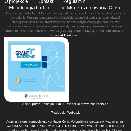
O projekcie
Kontakt
Regulamin
Metodologia badań
Polityka Prezentowania Ocen
Dajemy głos kobietom, które nie zostały należycie potraktowane w szpitalu podczas
poronienia. Wołamy o poszanowanie ludzkiej godności podczas hospitalizacji.
Naszą misją jest m. in. stworzenie miejsca, w którym osoby po utracie ciąży
otrzymają natychmiastowe informacje dotyczące praw po poronieniu / martwym
urodzeniu, i w razie potrzeby, uzyskają szybką pomoc prawną oraz psychologiczną.
Laureat konkursu:
©2024 przez Ronic po Ludzku. Wszelkie prawa zastrzeżone.
Realizacja:
Webeo.it
.
Administratorem danych jest Fundacja Ronić Po Ludzku z siedzibą w Poznaniu, os.
Czecha 8/9, 61-286 Poznań, wpisana do rejestru stowarzyszeń, innych organizacji
społecznych i zawodowych, fundacji oraz samodzielnych publicznych zakładów