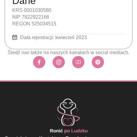
Dane
KRS 0001030580
NIP 7822922166
REGON 525034515
Data rejestracji: kwiecień 2023
Śledź nas także na naszych kanałach w social mediach.