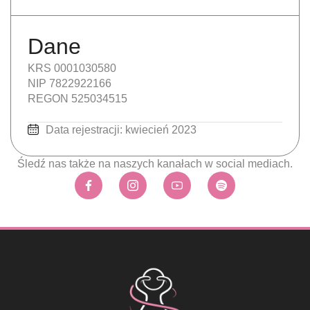
Dane
KRS 0001030580
NIP 7822922166
REGON 525034515
Data rejestracji: kwiecień 2023
Śledź nas także na naszych kanałach w social mediach.