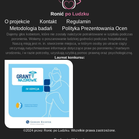
O projekcie
Kontakt
Regulamin
Metodologia badań
Polityka Prezentowania Ocen
Dajemy głos kobietom, które nie zostały należycie potraktowane w szpitalu podczas
poronienia. Wołamy o poszanowanie ludzkiej godności podczas hospitalizacji.
Naszą misją jest m. in. stworzenie miejsca, w którym osoby po utracie ciąży
otrzymają natychmiastowe informacje dotyczące praw po poronieniu / martwym
urodzeniu, i w razie potrzeby, uzyskają szybką pomoc prawną oraz psychologiczną.
Laureat konkursu:
©2024 przez Ronic po Ludzku. Wszelkie prawa zastrzeżone.