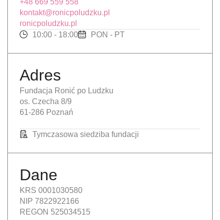
+48 669 559 558
kontakt@ronicpoludzku.pl
ronicpoludzku.pl
10:00 - 18:00
PON - PT
Adres
Fundacja Ronić po Ludzku
os. Czecha 8/9
61-286 Poznań
Tymczasowa siedziba fundacji
Dane
KRS 0001030580
NIP 7822922166
REGON 525034515