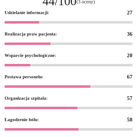
44/100
(3 oceny)
27
Udzielanie informacji:
36
Realizacja praw pacjenta:
20
Wsparcie psychologiczne:
67
Postawa personelu:
57
Organizacja szpitala:
58
Łagodzenie bólu: