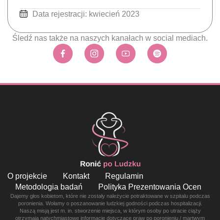
Data rejestracji: kwiecień 2023
Śledź nas także na naszych kanałach w social mediach.
O projekcie
Kontakt
Regulamin
Metodologia badań
Polityka Prezentowania Ocen
Dajemy głos kobietom, które nie zostały należycie potraktowane w szpitalu podczas
poronienia. Wołamy o poszanowanie ludzkiej godności podczas hospitalizacji.
Naszą misją jest m. in. stworzenie miejsca, w którym osoby po utracie ciąży
otrzymają natychmiastowe informacje dotyczące praw po poronieniu / martwym