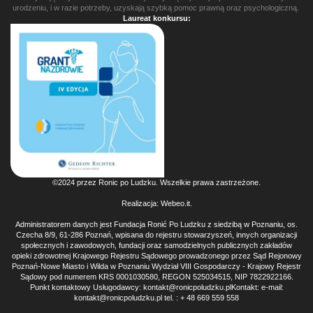
urodzeniu, i w razie potrzeby, uzyskają szybką pomoc prawną oraz psychologiczną.
Laureat konkursu:
©2024 przez Ronic po Ludzku. Wszelkie prawa zastrzeżone.
Realizacja:
Webeo.it
.
Administratorem danych jest Fundacja Ronić Po Ludzku z siedzibą w Poznaniu, os.
Czecha 8/9, 61-286 Poznań, wpisana do rejestru stowarzyszeń, innych organizacji
społecznych i zawodowych, fundacji oraz samodzielnych publicznych zakładów
opieki zdrowotnej Krajowego Rejestru Sądowego prowadzonego przez Sąd Rejonowy
Poznań-Nowe Miasto i Wilda w Poznaniu Wydział VIII Gospodarczy - Krajowy Rejestr
Sądowy pod numerem KRS 0001030580, REGON 525034515, NIP 7822922166.
Punkt kontaktowy Usługodawcy: kontakt@ronicpoludzku.plKontakt: e-mail:
kontakt@ronicpoludzku.pl tel. : + 48 669 559 558