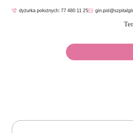
dyżurka położnych:
77 480 11 25
gin.pol@szpitalgl
Ten