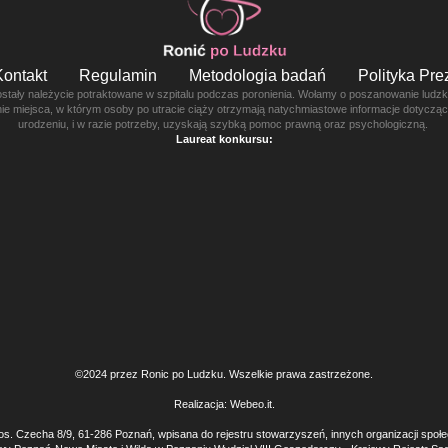
Kontakt
Regulamin
Metodologia badań
Polityka Pr
ostały należycie potraktowane w szpitalu podczas poronienia. Wołamy o poszanowanie ludzkie
enie miejsca, w którym osoby po utracie ciąży otrzymają natychmiastowe informacje dotyczą
urodzeniu, i w razie potrzeby, uzyskają szybką pomoc prawną oraz psychologiczną.
Laureat konkursu:
©2024 przez Ronic po Ludzku. Wszelkie prawa zastrzeżone.
Realizacja:
Webeo.it
.
os. Czecha 8/9, 61-286 Poznań, wpisana do rejestru stowarzyszeń, innych organizacji społ