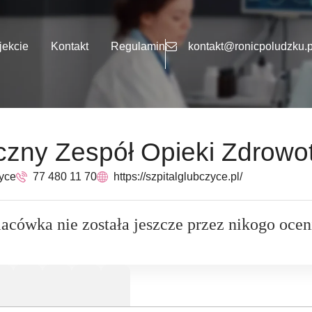
jekcie
Kontakt
Regulamin
kontakt@ronicpoludzku.p
czny Zespół Opieki Zdrowo
zyce
77 480 11 70
https://szpitalglubczyce.pl/
lacówka nie została jeszcze przez nikogo ocen