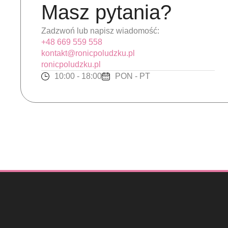
Masz pytania?
Zadzwoń lub napisz wiadomość:
+48 669 559 558
kontakt@ronicpoludzku.pl
ronicpoludzku.pl
10:00 - 18:00
PON - PT