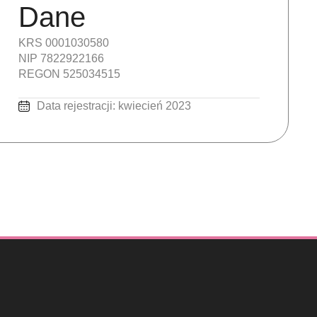
Dane
KRS 0001030580
NIP 7822922166
REGON 525034515
Data rejestracji: kwiecień 2023