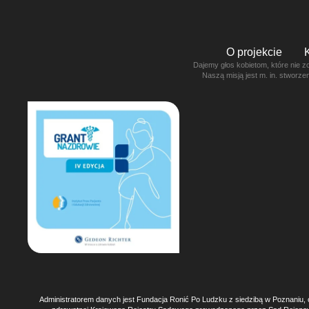
O projekcie
Dajemy głos kobietom, które nie z
Naszą misją jest m. in. stworz
Administratorem danych jest Fundacja Ronić Po Ludzku z siedzibą w Poznaniu, 