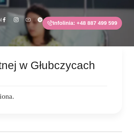
l
Infolinia: +48 887 499 599
tnej w Głubczycach
iona.