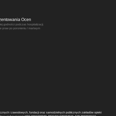
ezentowania Ocen
j godności podczas hospitalizacji.
ce praw po poronieniu / martwym
ecznych i zawodowych, fundacji oraz samodzielnych publicznych zakładów opieki