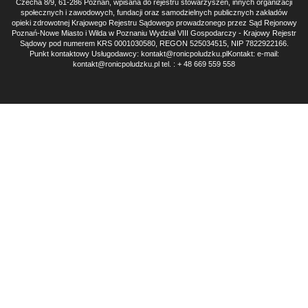
Czecha 8/9, 61-286 Poznań, wpisana do rejestru stowarzyszeń, innych organizacji
społecznych i zawodowych, fundacji oraz samodzielnych publicznych zakładów
opieki zdrowotnej Krajowego Rejestru Sądowego prowadzonego przez Sąd Rejonowy
Poznań-Nowe Miasto i Wilda w Poznaniu Wydział VIII Gospodarczy - Krajowy Rejestr
Sądowy pod numerem KRS 0001030580, REGON 525034515, NIP 7822922166.
Punkt kontaktowy Usługodawcy: kontakt@ronicpoludzku.plKontakt: e-mail:
kontakt@ronicpoludzku.pl tel. : + 48 669 559 558