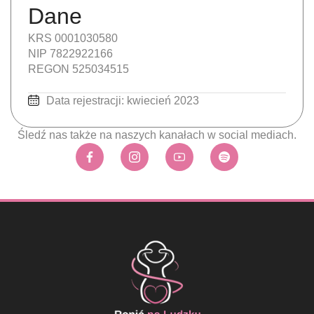
Dane
KRS 0001030580
NIP 7822922166
REGON 525034515
Data rejestracji: kwiecień 2023
Śledź nas także na naszych kanałach w social mediach.