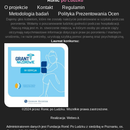
O projekcie
Kontakt
Regulamin
Metodologia badań
Polityka Prezentowania Ocen
Dajemy głos kobietom, które nie zostały należycie potraktowane w szpitalu podczas
poronienia. Wołamy o poszanowanie ludzkiej godności podczas hospitalizacji.
Naszą misją jest m. in. stworzenie miejsca, w którym osoby po utracie ciąży
otrzymają natychmiastowe informacje dotyczące praw po poronieniu / martwym
urodzeniu, i w razie potrzeby, uzyskają szybką pomoc prawną oraz psychologiczną.
Laureat konkursu:
©2024 przez Ronic po Ludzku. Wszelkie prawa zastrzeżone.
Realizacja:
Webeo.it
.
Administratorem danych jest Fundacja Ronić Po Ludzku z siedzibą w Poznaniu, os.