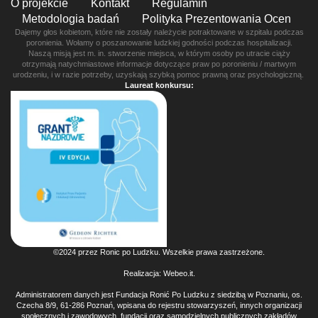
O projekcie
Kontakt
Regulamin
Metodologia badań
Polityka Prezentowania Ocen
Dajemy głos kobietom, które nie zostały należycie potraktowane w szpitalu podczas
poronienia. Wołamy o poszanowanie ludzkiej godności podczas hospitalizacji.
Naszą misją jest m. in. stworzenie miejsca, w którym osoby po utracie ciąży
otrzymają natychmiastowe informacje dotyczące praw po poronieniu / martwym
urodzeniu, i w razie potrzeby, uzyskają szybką pomoc prawną oraz psychologiczną.
Laureat konkursu:
©2024 przez Ronic po Ludzku. Wszelkie prawa zastrzeżone.
Realizacja:
Webeo.it
.
Administratorem danych jest Fundacja Ronić Po Ludzku z siedzibą w Poznaniu, os.
Czecha 8/9, 61-286 Poznań, wpisana do rejestru stowarzyszeń, innych organizacji
społecznych i zawodowych, fundacji oraz samodzielnych publicznych zakładów