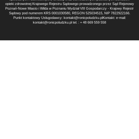
opieki zdrowotnej Krajowego Rejestru Sądowego prowadzonego przez Sąd Rejonowy
Poznań-Nowe Miasto i Wilda w Poznaniu Wydział VIII Gospodarczy - Krajowy Rejestr
Sądowy pod numerem KRS 0001030580, REGON 525034515, NIP 7822922166.
Punkt kontaktowy Usługodawcy: kontakt@ronicpoludzku.plKontakt: e-mail:
kontakt@ronicpoludzku.pl tel. : + 48 669 559 558