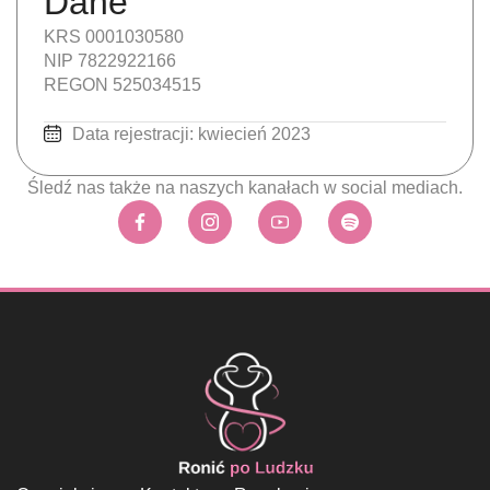
Dane
KRS 0001030580
NIP 7822922166
REGON 525034515
Data rejestracji: kwiecień 2023
Śledź nas także na naszych kanałach w social mediach.