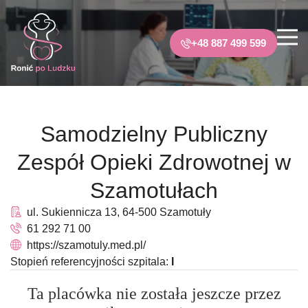
+48 887 499 599
Samodzielny Publiczny
Zespół Opieki Zdrowotnej w
Szamotułach
ul. Sukiennicza 13, 64-500 Szamotuły
61 292 71 00
https://szamotuly.med.pl/
Stopień referencyjności szpitala:
I
Ta placówka nie została jeszcze przez