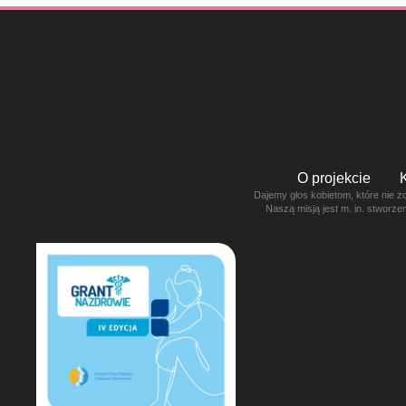
O projekcie
Dajemy głos kobietom, które nie z
Naszą misją jest m. in. stworz