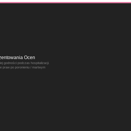
ezentowania Ocen
j godności podczas hospitalizacji.
ce praw po poronieniu / martwym