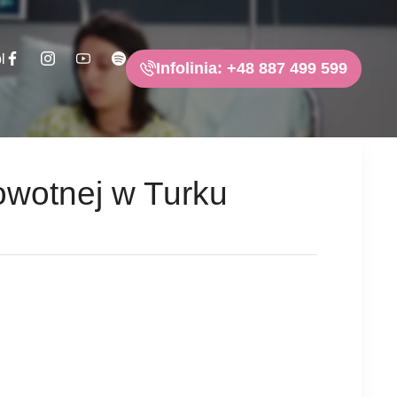
l
Infolinia: +48 887 499 599
owotnej w Turku