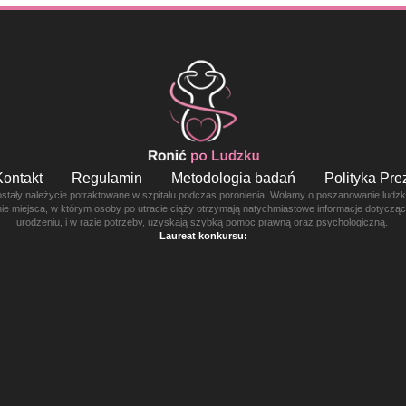
Kontakt
Regulamin
Metodologia badań
Polityka Pr
ostały należycie potraktowane w szpitalu podczas poronienia. Wołamy o poszanowanie ludzkie
enie miejsca, w którym osoby po utracie ciąży otrzymają natychmiastowe informacje dotyczą
urodzeniu, i w razie potrzeby, uzyskają szybką pomoc prawną oraz psychologiczną.
Laureat konkursu: