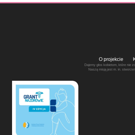
O projekcie
Dajemy głos kobietom, które nie z
Naszą misją jest m. in. stworz