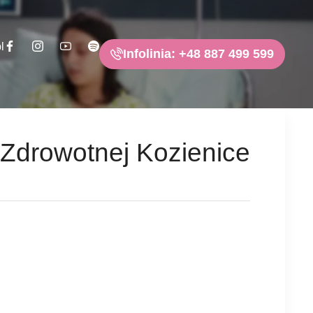
l
Infolinia: +48 887 499 599
Zdrowotnej Kozienice