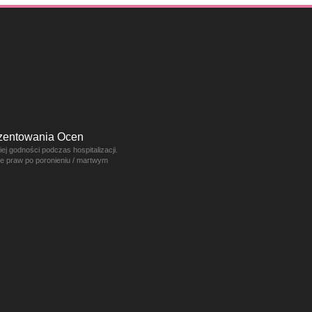
ezentowania Ocen
j godności podczas hospitalizacji.
ce praw po poronieniu / martwym