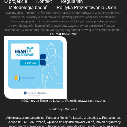
O projekcie
Kontakt
Regulamin
Metodologia badań
Polityka Prezentowania Ocen
Dajemy głos kobietom, które nie zostały należycie potraktowane w szpitalu podczas
poronienia. Wołamy o poszanowanie ludzkiej godności podczas hospitalizacji.
Naszą misją jest m. in. stworzenie miejsca, w którym osoby po utracie ciąży
otrzymają natychmiastowe informacje dotyczące praw po poronieniu / martwym
urodzeniu, i w razie potrzeby, uzyskają szybką pomoc prawną oraz psychologiczną.
Laureat konkursu:
©2024 przez Ronic po Ludzku. Wszelkie prawa zastrzeżone.
Realizacja:
Webeo.it
.
Administratorem danych jest Fundacja Ronić Po Ludzku z siedzibą w Poznaniu, os.
Czecha 8/9, 61-286 Poznań, wpisana do rejestru stowarzyszeń, innych organizacji
społecznych i zawodowych, fundacji oraz samodzielnych publicznych zakładów