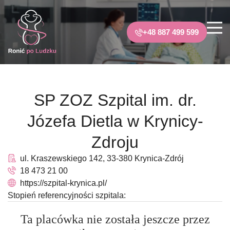
+48 887 499 599
SP ZOZ Szpital im. dr.
Józefa Dietla w Krynicy-
Zdroju
ul. Kraszewskiego 142, 33-380 Krynica-Zdrój
18 473 21 00
https://szpital-krynica.pl/
Stopień referencyjności szpitala:
Ta placówka nie została jeszcze przez