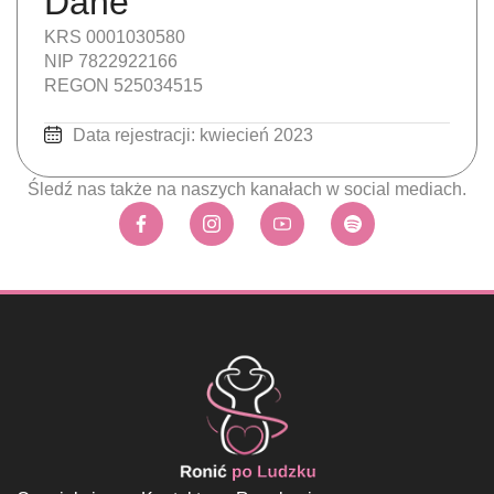
Dane
KRS 0001030580
NIP 7822922166
REGON 525034515
Data rejestracji: kwiecień 2023
Śledź nas także na naszych kanałach w social mediach.