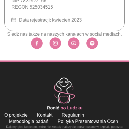
NIP 7822922166
REGON 525034515
Data rejestracji: kwiecień 2023
Śledź nas także na naszych kanałach w social mediach.
O projekcie
Kontakt
Regulamin
Metodologia badań
Polityka Prezentowania Ocen
Dajemy głos kobietom, które nie zostały należycie potraktowane w szpitalu podczas