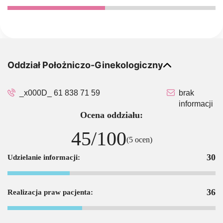
Oddział Położniczo-Ginekologiczny
_x000D_ 61 838 71 59
brak
informacji
Ocena oddziału:
45/100
(5 ocen)
30
Udzielanie informacji:
36
Realizacja praw pacjenta: