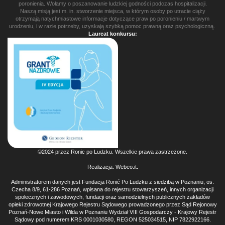
poronienia. Wołamy o poszanowanie ludzkiej godności podczas hospitalizacji.
Naszą misją jest m. in. stworzenie miejsca, w którym osoby po utracie ciąży
otrzymają natychmiastowe informacje dotyczące praw po poronieniu / martwym
urodzeniu, i w razie potrzeby, uzyskają szybką pomoc prawną oraz psychologiczną.
Laureat konkursu:
©2024 przez Ronic po Ludzku. Wszelkie prawa zastrzeżone.
Realizacja:
Webeo.it
.
Administratorem danych jest Fundacja Ronić Po Ludzku z siedzibą w Poznaniu, os.
Czecha 8/9, 61-286 Poznań, wpisana do rejestru stowarzyszeń, innych organizacji
społecznych i zawodowych, fundacji oraz samodzielnych publicznych zakładów
opieki zdrowotnej Krajowego Rejestru Sądowego prowadzonego przez Sąd Rejonowy
Poznań-Nowe Miasto i Wilda w Poznaniu Wydział VIII Gospodarczy - Krajowy Rejestr
Sądowy pod numerem KRS 0001030580, REGON 525034515, NIP 7822922166.