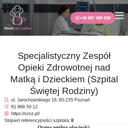
+48 887 499 599
Specjalistyczny Zespół
Opieki Zdrowotnej nad
Matką i Dzieckiem (Szpital
Świętej Rodziny)
ul. Jarochowskiego 18, 60-235 Poznań
61 866 50 12
https://szoz.pl/
Stopień referencyjności szpitala:
II
Ocena ogólna placówki: