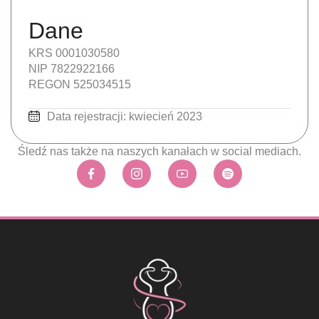
Dane
KRS 0001030580
NIP 7822922166
REGON 525034515
Data rejestracji: kwiecień 2023
Śledź nas także na naszych kanałach w social mediach.