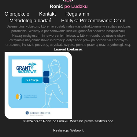
O projekcie
Kontakt
Regulamin
Metodologia badań
Polityka Prezentowania Ocen
Dajemy głos kobietom, które nie zostały należycie potraktowane w szpitalu podczas
poronienia. Wołamy o poszanowanie ludzkiej godności podczas hospitalizacji.
Naszą misją jest m. in. stworzenie miejsca, w którym osoby po utracie ciąży
otrzymają natychmiastowe informacje dotyczące praw po poronieniu / martwym
urodzeniu, i w razie potrzeby, uzyskają szybką pomoc prawną oraz psychologiczną.
Laureat konkursu:
©2024 przez Ronic po Ludzku. Wszelkie prawa zastrzeżone.
Realizacja:
Webeo.it
.