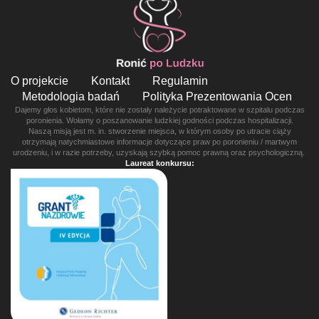
O projekcie
Kontakt
Regulamin
Metodologia badań
Polityka Prezentowania Ocen
Dajemy głos kobietom, które nie zostały należycie potraktowane w szpitalu podczas
poronienia. Wołamy o poszanowanie ludzkiej godności podczas hospitalizacji.
Naszą misją jest m. in. stworzenie miejsca, w którym osoby po utracie ciąży
otrzymają natychmiastowe informacje dotyczące praw po poronieniu / martwym
urodzeniu, i w razie potrzeby, uzyskają szybką pomoc prawną oraz psychologiczną.
Laureat konkursu: