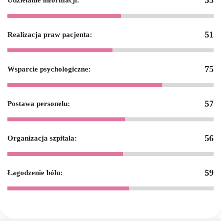
55
Udzielanie informacji:
51
Realizacja praw pacjenta:
75
Wsparcie psychologiczne:
57
Postawa personelu:
56
Organizacja szpitala:
59
Łagodzenie bólu: