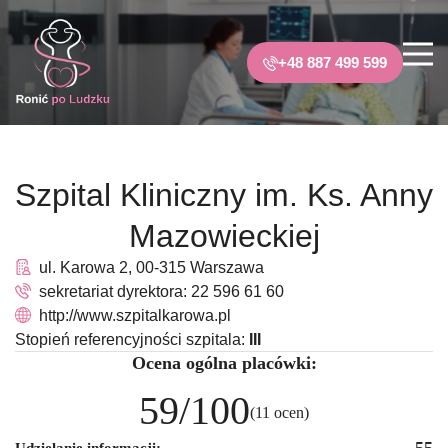
+48 887 499 599
Szpital Kliniczny im. Ks. Anny
Mazowieckiej
ul. Karowa 2, 00-315 Warszawa
sekretariat dyrektora: 22 596 61 60
http://www.szpitalkarowa.pl
Stopień referencyjności szpitala:
III
Ocena ogólna placówki:
59/100
(11 ocen)