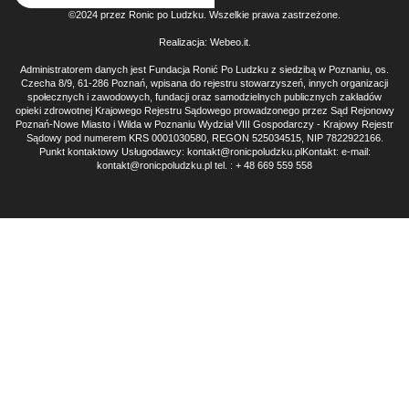
©2024 przez Ronic po Ludzku. Wszelkie prawa zastrzeżone.
Realizacja:
Webeo.it
.
Administratorem danych jest Fundacja Ronić Po Ludzku z siedzibą w Poznaniu, os.
Czecha 8/9, 61-286 Poznań, wpisana do rejestru stowarzyszeń, innych organizacji
społecznych i zawodowych, fundacji oraz samodzielnych publicznych zakładów
opieki zdrowotnej Krajowego Rejestru Sądowego prowadzonego przez Sąd Rejonowy
Poznań-Nowe Miasto i Wilda w Poznaniu Wydział VIII Gospodarczy - Krajowy Rejestr
Sądowy pod numerem KRS 0001030580, REGON 525034515, NIP 7822922166.
Punkt kontaktowy Usługodawcy: kontakt@ronicpoludzku.plKontakt: e-mail:
kontakt@ronicpoludzku.pl tel. : + 48 669 559 558