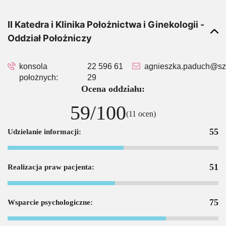
II Katedra i Klinika Położnictwa i Ginekologii -
Oddział Położniczy
konsola
22 596 61
agnieszka.paduch@szp
położnych:
29
Ocena oddziału:
59/100
(11 ocen)
55
Udzielanie informacji:
51
Realizacja praw pacjenta:
75
Wsparcie psychologiczne: