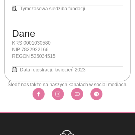
Tymczasowa siedziba fundacji
Dane
KRS 0001030580
NIP 7822922166
REGON 525034515
Data rejestracji: kwiecień 2023
Śledź nas także na naszych kanałach w social mediach.