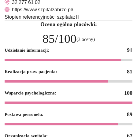
32 277 61 02
https://www.szpitalzabrze.pl/
Stopień referencyjności szpitala:
II
Ocena ogólna placówki:
85/100
(3 oceny)
91
Udzielanie informacji:
81
Realizacja praw pacjenta:
100
Wsparcie psychologiczne:
89
Postawa personelu:
67
Organizacja szpitala: