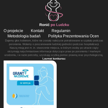
O projekcie
Kontakt
Regulamin
Metodologia badań
Polityka Prezentowania Ocen
Dajemy głos kobietom, które nie zostały należycie potraktowane w szpitalu podczas
poronienia. Wołamy o poszanowanie ludzkiej godności podczas hospitalizacji.
Naszą misją jest m. in. stworzenie miejsca, w którym osoby po utracie ciąży
otrzymają natychmiastowe informacje dotyczące praw po poronieniu / martwym
urodzeniu, i w razie potrzeby, uzyskają szybką pomoc prawną oraz psychologiczną.
Laureat konkursu: