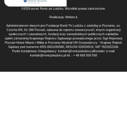
©2024 przez Ronic po Ludzku. Wszelkie prawa zastrzeżone.
Realizacja:
Webeo.it
.
Administratorem danych jest Fundacja Ronić Po Ludzku z siedzibą w Poznaniu, os.
Czecha 8/9, 61-286 Poznań, wpisana do rejestru stowarzyszeń, innych organizacji
społecznych i zawodowych, fundacji oraz samodzielnych publicznych zakładów
opieki zdrowotnej Krajowego Rejestru Sądowego prowadzonego przez Sąd Rejonowy
Poznań-Nowe Miasto i Wilda w Poznaniu Wydział VIII Gospodarczy - Krajowy Rejestr
Sądowy pod numerem KRS 0001030580, REGON 525034515, NIP 7822922166.
Punkt kontaktowy Usługodawcy: kontakt@ronicpoludzku.plKontakt: e-mail:
kontakt@ronicpoludzku.pl tel. : + 48 669 559 558