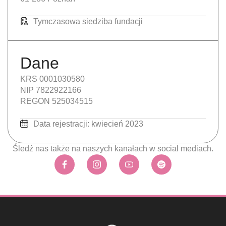
Tymczasowa siedziba fundacji
Dane
KRS 0001030580
NIP 7822922166
REGON 525034515
Data rejestracji: kwiecień 2023
Śledź nas także na naszych kanałach w social mediach.