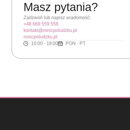
Masz pytania?
Zadzwoń lub napisz wiadomość:
+48 669 559 558
kontakt@ronicpoludzku.pl
ronicpoludzku.pl
10:00 - 18:00
PON - PT