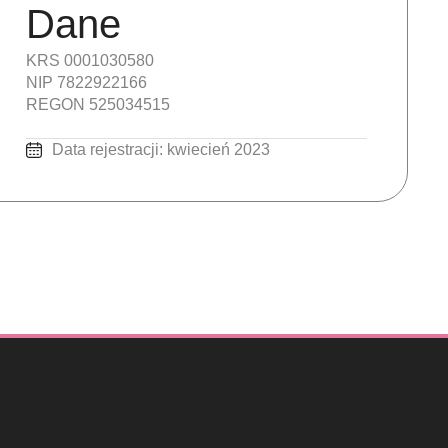
Dane
KRS 0001030580
NIP 7822922166
REGON 525034515
Data rejestracji: kwiecień 2023