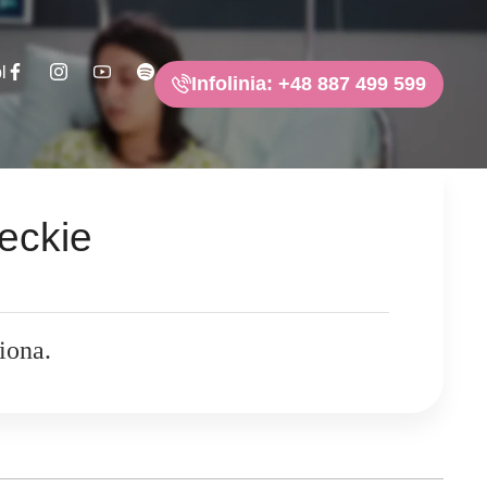
l
Infolinia: +48 887 499 599
eckie
iona.