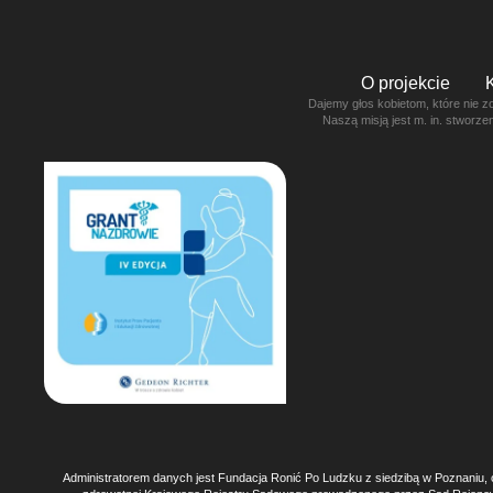
O projekcie
Dajemy głos kobietom, które nie z
Naszą misją jest m. in. stworz
Administratorem danych jest Fundacja Ronić Po Ludzku z siedzibą w Poznaniu, 