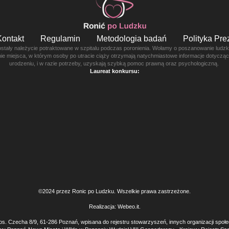
Kontakt
Regulamin
Metodologia badań
Polityka Pr
ostały należycie potraktowane w szpitalu podczas poronienia. Wołamy o poszanowanie ludzkie
enie miejsca, w którym osoby po utracie ciąży otrzymają natychmiastowe informacje dotyczą
urodzeniu, i w razie potrzeby, uzyskają szybką pomoc prawną oraz psychologiczną.
Laureat konkursu:
©2024 przez Ronic po Ludzku. Wszelkie prawa zastrzeżone.
Realizacja:
Webeo.it
.
os. Czecha 8/9, 61-286 Poznań, wpisana do rejestru stowarzyszeń, innych organizacji społ