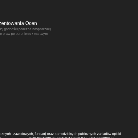
ezentowania Ocen
j godności podczas hospitalizacji.
ce praw po poronieniu / martwym
ecznych i zawodowych, fundacji oraz samodzielnych publicznych zakładów opieki