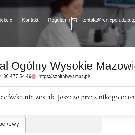
jekcie
Kontakt
Regulamin
kontakt@ronicpoludzku.p
tal Ogólny Wysokie Mazowi
86 477 54 46
https://szpitalwysmaz.pl/
lacówka nie została jeszcze przez nikogo ocen
rodkowy