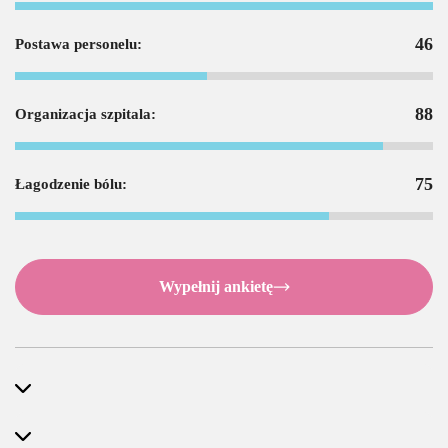
46
Postawa personelu:
88
Organizacja szpitala:
75
Łagodzenie bólu:
Wypełnij ankietę