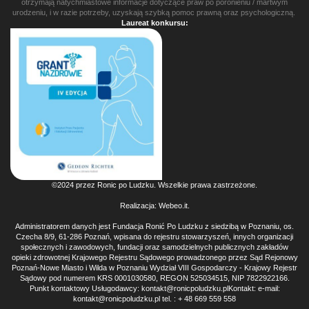
otrzymają natychmiastowe informacje dotyczące praw po poronieniu / martwym
urodzeniu, i w razie potrzeby, uzyskają szybką pomoc prawną oraz psychologiczną.
Laureat konkursu:
©2024 przez Ronic po Ludzku. Wszelkie prawa zastrzeżone.
Realizacja:
Webeo.it
.
Administratorem danych jest Fundacja Ronić Po Ludzku z siedzibą w Poznaniu, os.
Czecha 8/9, 61-286 Poznań, wpisana do rejestru stowarzyszeń, innych organizacji
społecznych i zawodowych, fundacji oraz samodzielnych publicznych zakładów
opieki zdrowotnej Krajowego Rejestru Sądowego prowadzonego przez Sąd Rejonowy
Poznań-Nowe Miasto i Wilda w Poznaniu Wydział VIII Gospodarczy - Krajowy Rejestr
Sądowy pod numerem KRS 0001030580, REGON 525034515, NIP 7822922166.
Punkt kontaktowy Usługodawcy: kontakt@ronicpoludzku.plKontakt: e-mail:
kontakt@ronicpoludzku.pl tel. : + 48 669 559 558