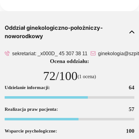
Oddział ginekologiczno-położniczy-
noworodkowy
sekretariat:
_x000D_ 45 307 38 11
ginekologia@szpit
Ocena oddziału:
72/100
(1 ocena)
64
Udzielanie informacji:
57
Realizacja praw pacjenta:
100
Wsparcie psychologiczne: