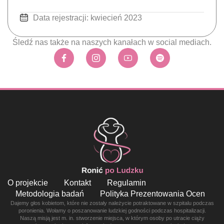
Data rejestracji: kwiecień 2023
Śledź nas także na naszych kanałach w social mediach.
O projekcie
Kontakt
Regulamin
Metodologia badań
Polityka Prezentowania Ocen
Dajemy głos kobietom, które nie zostały należycie potraktowane w szpitalu podczas
poronienia. Wołamy o poszanowanie ludzkiej godności podczas hospitalizacji.
Naszą misją jest m. in. stworzenie miejsca, w którym osoby po utracie ciąży